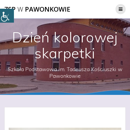
Przejdź
ZSP
W
PAWONKOWIE
do
treści
Dzień kolorowej
skarpetki
Szkoła Podstawowa im. Tadeusza Kościuszki w
Pawonkowie