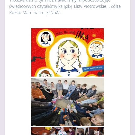
świetlicowych czytaliśmy książkę Elizy Piotrowskiej „Żółte
Kółka. Mam na imię INnA”.