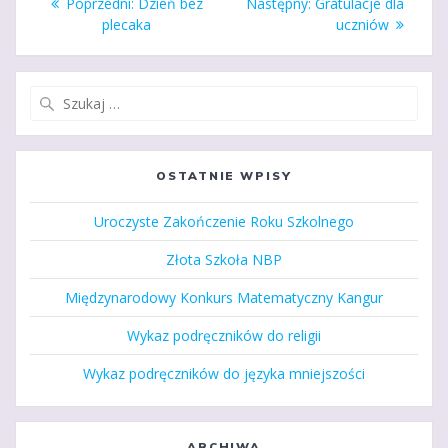
Poprzedni
Następny
Poprzedni:
Dzień bez
Następny:
Gratulacje dla
wpisu
wpis:
wpis:
plecaka
uczniów
Szukaj:
OSTATNIE WPISY
Uroczyste Zakończenie Roku Szkolnego
Złota Szkoła NBP
Międzynarodowy Konkurs Matematyczny Kangur
Wykaz podręczników do religii
Wykaz podręczników do języka mniejszości
ARCHIWA