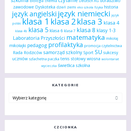
szkolna
czytanie
doradztwo
biologia
chemia
Deutsch AG
zawodowe
Dyskoteka
historia
dzień ziemi
eko szkoła
fizyka
język niemiecki
język angielski
język
klasa 1
klasa 2
klasa 3
klasa 4
polski
klasa 5
klasa 8
klasy 1-3
klasa 6
klasa 7
klasa 4b
matematyka
Laboratoria Przyszłości
mikołaj
profilaktyka
pedagog
mikołajki
promocja czytelnictwa
SU
samorząd szkolny
Rada Rodziców
Sport
sukcesy
uczniów
tenis stołowy
wiosna
szlachetna paczka
wolontariat
świetlica szkolna
wycieczka
KATEGORIE
Kategorie
CZCIONKA