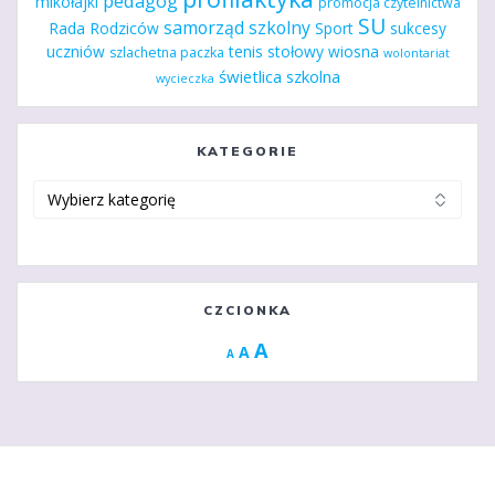
pedagog
mikołajki
promocja czytelnictwa
SU
samorząd szkolny
Rada Rodziców
Sport
sukcesy
uczniów
tenis stołowy
wiosna
szlachetna paczka
wolontariat
świetlica szkolna
wycieczka
KATEGORIE
Kategorie
CZCIONKA
Increase
A
Reset
A
Decrease
A
font
font
font
size.
size.
size.