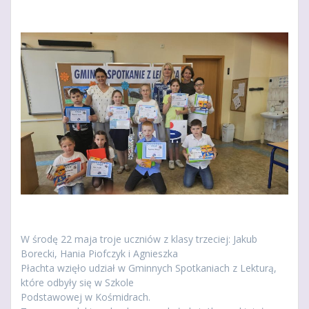
W środę 22 maja troje uczniów z klasy trzeciej: Jakub
Borecki, Hania Piofczyk i Agnieszka
Płachta wzięło udział w Gminnych Spotkaniach z Lekturą,
które odbyły się w Szkole
Podstawowej w Kośmidrach.