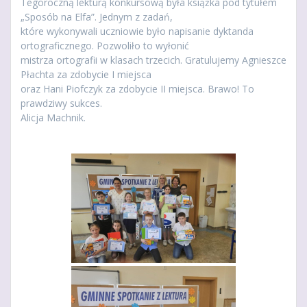
Tegoroczną lekturą konkursową była książka pod tytułem
„Sposób na Elfa”. Jednym z zadań,
które wykonywali uczniowie było napisanie dyktanda
ortograficznego. Pozwoliło to wyłonić
mistrza ortografii w klasach trzecich. Gratulujemy Agnieszce
Płachta za zdobycie I miejsca
oraz Hani Piofczyk za zdobycie II miejsca. Brawo! To
prawdziwy sukces.
Alicja Machnik.