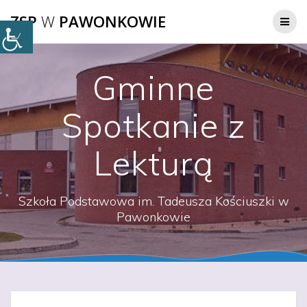
Przejdź
ZSP
W
PAWONKOWIE
do
treści
Gminne
Spotkanie z
Lekturą
Szkoła Podstawowa im. Tadeusza Kościuszki w
Pawonkowie