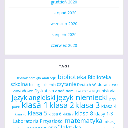
grudzień 2020
listopad 2020
wrzesień 2020
sierpień 2020
czerwiec 2020
TAGI
biblioteka
Biblioteka
#Szkołapamięta
Andrzejki
szkolna
czytanie
doradztwo
biologia
chemia
Deutsch AG
zawodowe
Dyskoteka
historia
dzień ziemi
eko szkoła
fizyka
język niemiecki
język angielski
język
klasa 1
klasa 2
klasa 3
klasa 4
polski
klasa 5
klasa 8
klasy 1-3
klasa 6
klasa 7
klasa 4b
matematyka
Laboratoria Przyszłości
mikołaj
profilaktyka