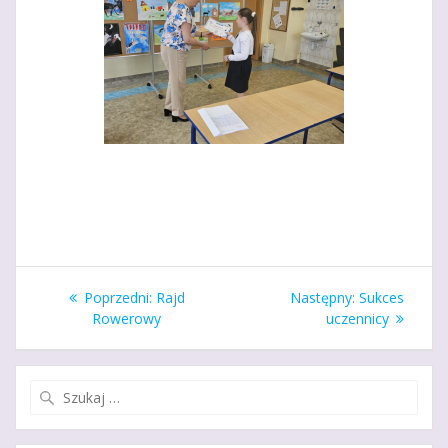
Nawigacja
Poprzedni
Następny
Poprzedni:
Rajd
Następny:
Sukces
wpisu
wpis:
wpis:
Rowerowy
uczennicy
Szukaj: