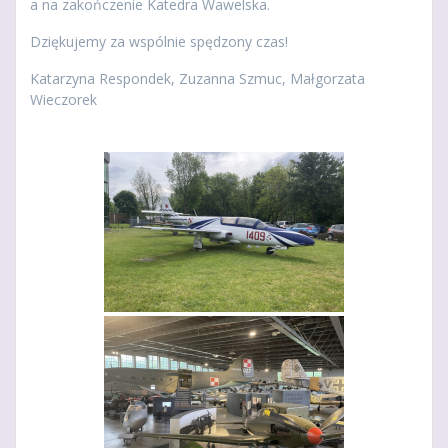
a na zakończenie Katedra Wawelska.
Dziękujemy za wspólnie spędzony czas!
Katarzyna Respondek, Zuzanna Szmuc, Małgorzata
Wieczorek