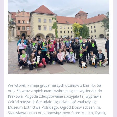
We wtorek 7 maja grupa naszych uczniów z klas 4b, 5a
oraz 6b wraz z opiekunami wybrała się na wycieczkę do
Krakowa. Pogoda zdecydowanie sprzyjała tej wyprawie.
Wśród miejsc, które udało się odwiedzić znalazły się:
Muzeum Lotnictwa Polskiego, Ogród Doświadczeń im.
Stanisława Lema oraz obowiązkowo Stare Miasto, Rynek,