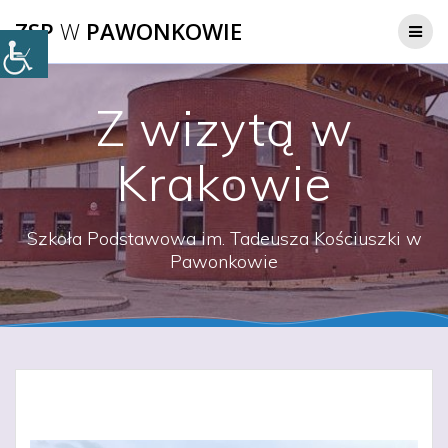
Przejdź
ZSP
W
PAWONKOWIE
do
treści
Z wizytą w
Krakowie
Szkoła Podstawowa im. Tadeusza Kościuszki w
Pawonkowie