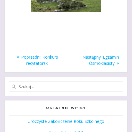
Nawigacja
Poprzedni
Następny
Poprzedni:
Konkurs
Następny:
Egzamin
wpisu
wpis:
wpis:
recytatorski
Ósmoklasisty
Szukaj:
OSTATNIE WPISY
Uroczyste Zakończenie Roku Szkolnego