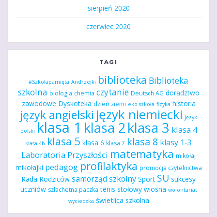
sierpień 2020
czerwiec 2020
TAGI
biblioteka
Biblioteka
#Szkołapamięta
Andrzejki
szkolna
czytanie
doradztwo
biologia
chemia
Deutsch AG
zawodowe
Dyskoteka
historia
dzień ziemi
eko szkoła
fizyka
język niemiecki
język angielski
język
klasa 1
klasa 2
klasa 3
klasa 4
polski
klasa 5
klasa 8
klasy 1-3
klasa 6
klasa 7
klasa 4b
matematyka
Laboratoria Przyszłości
mikołaj
profilaktyka
pedagog
mikołajki
promocja czytelnictwa
SU
samorząd szkolny
Rada Rodziców
Sport
sukcesy
uczniów
tenis stołowy
wiosna
szlachetna paczka
wolontariat
świetlica szkolna
wycieczka