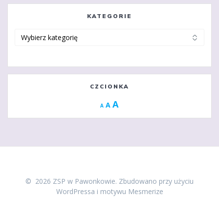
KATEGORIE
Kategorie
CZCIONKA
Increase
A
Reset
A
Decrease
A
font
font
font
size.
size.
size.
© 2026 ZSP w Pawonkowie. Zbudowano przy użyciu
WordPressa i
motywu Mesmerize