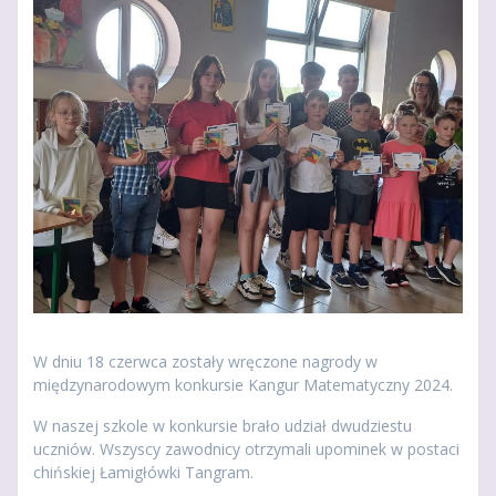
W dniu 18 czerwca zostały wręczone nagrody w
międzynarodowym konkursie Kangur Matematyczny 2024.
W naszej szkole w konkursie brało udział dwudziestu
uczniów. Wszyscy zawodnicy otrzymali upominek w postaci
chińskiej Łamigłówki Tangram.