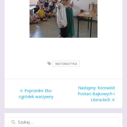
MATEMATYKA
Nawigacja
Następny
Następny:
Korowód
Poprzedni
Poprzedni:
Eko
wpisu
wpis:
Postaci Bajkowych i
wpis:
ogródek warzywny
Literackich
Szukaj: