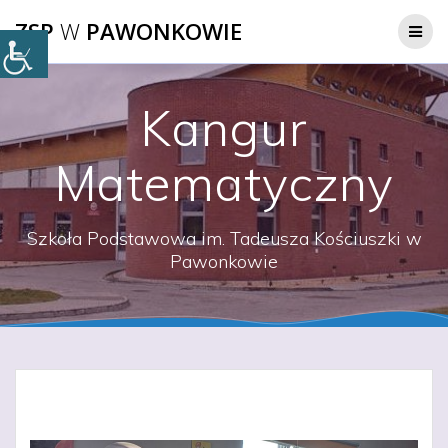
Przejdź
ZSP
W
PAWONKOWIE
do
treści
Kangur
Matematyczny
Szkoła Podstawowa im. Tadeusza Kościuszki w
Pawonkowie