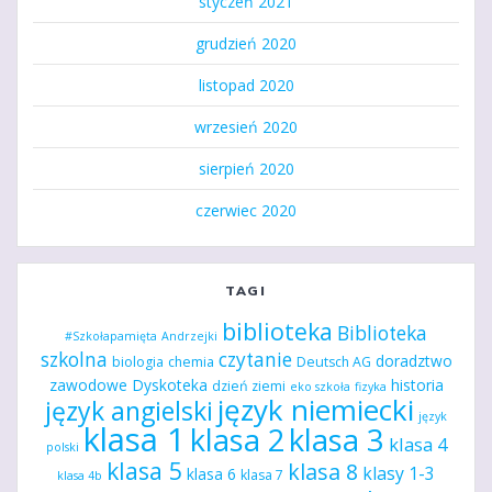
styczeń 2021
grudzień 2020
listopad 2020
wrzesień 2020
sierpień 2020
czerwiec 2020
TAGI
biblioteka
Biblioteka
#Szkołapamięta
Andrzejki
szkolna
czytanie
doradztwo
biologia
chemia
Deutsch AG
zawodowe
Dyskoteka
historia
dzień ziemi
eko szkoła
fizyka
język niemiecki
język angielski
język
klasa 1
klasa 2
klasa 3
klasa 4
polski
klasa 5
klasa 8
klasy 1-3
klasa 6
klasa 7
klasa 4b