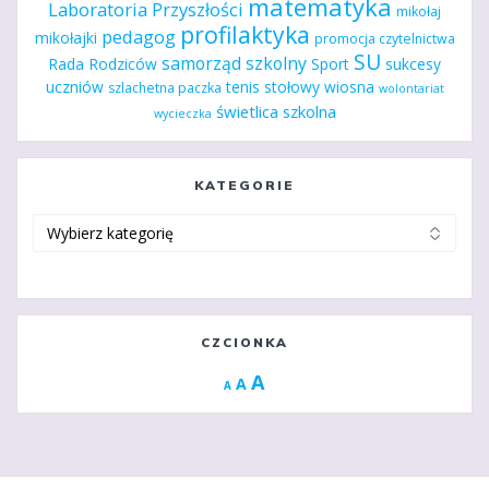
matematyka
Laboratoria Przyszłości
mikołaj
profilaktyka
pedagog
mikołajki
promocja czytelnictwa
SU
samorząd szkolny
Rada Rodziców
Sport
sukcesy
uczniów
tenis stołowy
wiosna
szlachetna paczka
wolontariat
świetlica szkolna
wycieczka
KATEGORIE
Kategorie
CZCIONKA
Increase
A
Reset
A
Decrease
A
font
font
font
size.
size.
size.