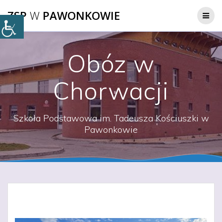
Przejdź
ZSP
W
PAWONKOWIE
do
treści
Obóz w
Chorwacji
Szkoła Podstawowa im. Tadeusza Kościuszki w
Pawonkowie