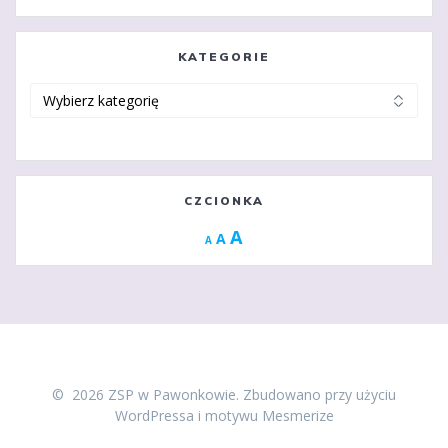
KATEGORIE
Kategorie
CZCIONKA
Increase
A
Reset
A
Decrease
A
font
font
font
size.
size.
size.
© 2026 ZSP w Pawonkowie. Zbudowano przy użyciu
WordPressa i
motywu Mesmerize