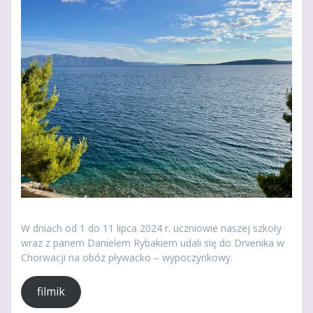
W dniach od 1 do 11 lipca 2024 r. uczniowie naszej szkoły
wraz z panem Danielem Rybakiem udali się do Drvenika w
Chorwacji na obóz pływacko – wypoczynkowy.
filmik