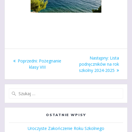
Nawigacja
Następny
Następny:
Lista
Poprzedni
Poprzedni:
Pożegnanie
wpisu
wpis:
podręczników na rok
wpis:
klasy VIII
szkolny 2024-2025
Szukaj:
OSTATNIE WPISY
Uroczyste Zakończenie Roku Szkolnego