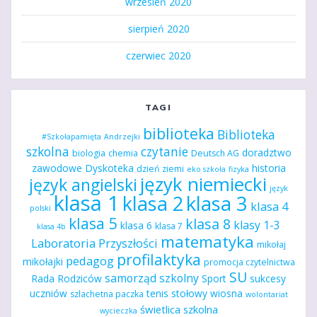
wrzesień 2020
sierpień 2020
czerwiec 2020
TAGI
biblioteka
Biblioteka
#Szkołapamięta
Andrzejki
szkolna
czytanie
doradztwo
biologia
chemia
Deutsch AG
zawodowe
Dyskoteka
historia
dzień ziemi
eko szkoła
fizyka
język niemiecki
język angielski
język
klasa 1
klasa 2
klasa 3
klasa 4
polski
klasa 5
klasa 8
klasy 1-3
klasa 6
klasa 7
klasa 4b
matematyka
Laboratoria Przyszłości
mikołaj
profilaktyka
pedagog
mikołajki
promocja czytelnictwa
SU
samorząd szkolny
Rada Rodziców
Sport
sukcesy
uczniów
tenis stołowy
wiosna
szlachetna paczka
wolontariat
świetlica szkolna
wycieczka