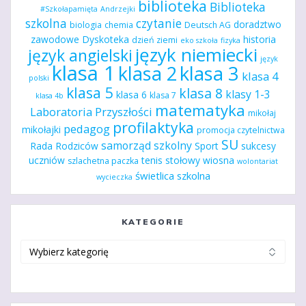
biblioteka
Biblioteka
#Szkołapamięta
Andrzejki
szkolna
czytanie
doradztwo
biologia
chemia
Deutsch AG
zawodowe
Dyskoteka
historia
dzień ziemi
eko szkoła
fizyka
język niemiecki
język angielski
język
klasa 1
klasa 2
klasa 3
klasa 4
polski
klasa 5
klasa 8
klasy 1-3
klasa 6
klasa 7
klasa 4b
matematyka
Laboratoria Przyszłości
mikołaj
profilaktyka
pedagog
mikołajki
promocja czytelnictwa
SU
samorząd szkolny
Rada Rodziców
Sport
sukcesy
uczniów
tenis stołowy
wiosna
szlachetna paczka
wolontariat
świetlica szkolna
wycieczka
KATEGORIE
Kategorie