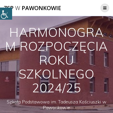
Przejdź
ZSP
W
PAWONKOWIE
do
treści
HARMONOGRA
M ROZPOCZĘCIA
ROKU
SZKOLNEGO
2024/25
Szkoła Podstawowa im. Tadeusza Kościuszki w
Pawonkowie