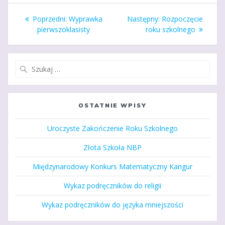
Nawigacja
Poprzedni
Następny
Poprzedni:
Wyprawka
Następny:
Rozpoczęcie
wpisu
wpis:
wpis:
pierwszoklasisty
roku szkolnego
Szukaj:
OSTATNIE WPISY
Uroczyste Zakończenie Roku Szkolnego
Złota Szkoła NBP
Międzynarodowy Konkurs Matematyczny Kangur
Wykaz podręczników do religii
Wykaz podręczników do języka mniejszości