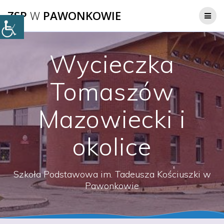
Przejdź
ZSP
W
PAWONKOWIE
do
treści
Wycieczka
Tomaszów
Mazowiecki i
okolice
Szkoła Podstawowa im. Tadeusza Kościuszki w
Pawonkowie