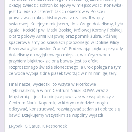
okazję zwiedzić schron kolejowy w miejscowości Konewka-
jest to jeden z czterech takich obiektów w Polsce i
prawdziwa atrakcja historyczna z czasów II wojny
światowej. Kolejnym miejscem, do którego dotarliśmy, była
Spała i Kościół p.w. Matki Boskiej Królowej Korony Polskiej,
ołtarz polowy Armii Krajowej oraz pomnik żubra. Później
spacerowaliśmy po ścieżkach położonego w
Dolinie Pilicy
Rezerwatu „Niebieskie Źródła”. Podziwiając piękno przyrody
dotarliśmy do wyjątkowego miejsca, w którym woda
przybiera błękitno- zieloną barwę- jest to efekt
rozproszonego światła słonecznego, a urok polega na tym,
że woda wybija z dna piasek tworząc w nim mini gejzery.
Finał naszej wycieczki, to wizyta w Piotrkowie
Trybunalskim, a w nim Centrum Nauki SOWA wraz z
Majsternią – jest to miejsce powstałe we współpracy z
Centrum Nauki Kopernik, w którym młodzież mogła
odkrywać, konstruować, rozwiązywać zadania i dobrze się
bawić. Dziękujemy wszystkim za wspólny wyjazd!
J.Rybak, G.Garus, K.Respondek