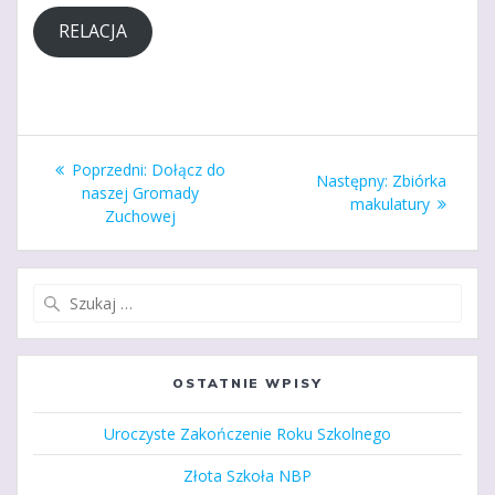
RELACJA
Nawigacja
Poprzedni
Poprzedni:
Dołącz do
Następny
Następny:
Zbiórka
wpisu
wpis:
naszej Gromady
wpis:
makulatury
Zuchowej
Szukaj:
OSTATNIE WPISY
Uroczyste Zakończenie Roku Szkolnego
Złota Szkoła NBP