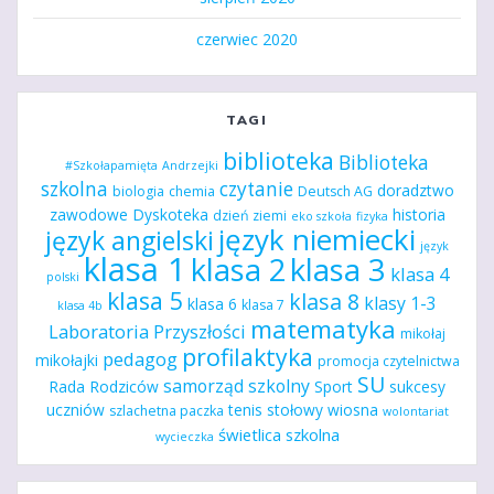
czerwiec 2020
TAGI
biblioteka
Biblioteka
#Szkołapamięta
Andrzejki
szkolna
czytanie
doradztwo
biologia
chemia
Deutsch AG
zawodowe
Dyskoteka
historia
dzień ziemi
eko szkoła
fizyka
język niemiecki
język angielski
język
klasa 1
klasa 2
klasa 3
klasa 4
polski
klasa 5
klasa 8
klasy 1-3
klasa 6
klasa 7
klasa 4b
matematyka
Laboratoria Przyszłości
mikołaj
profilaktyka
pedagog
mikołajki
promocja czytelnictwa
SU
samorząd szkolny
Rada Rodziców
Sport
sukcesy
uczniów
tenis stołowy
wiosna
szlachetna paczka
wolontariat
świetlica szkolna
wycieczka