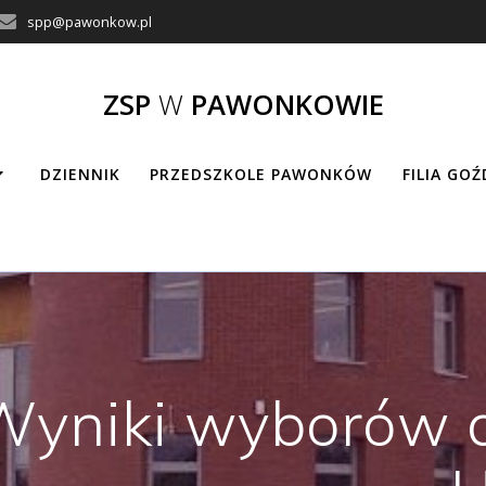
spp@pawonkow.pl
ZSP
W
PAWONKOWIE
DZIENNIK
PRZEDSZKOLE PAWONKÓW
FILIA GO
Wyniki wyborów 