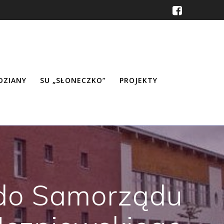
ŹDZIANY
SU „SŁONECZKO”
PROJEKTY
do Samorządu