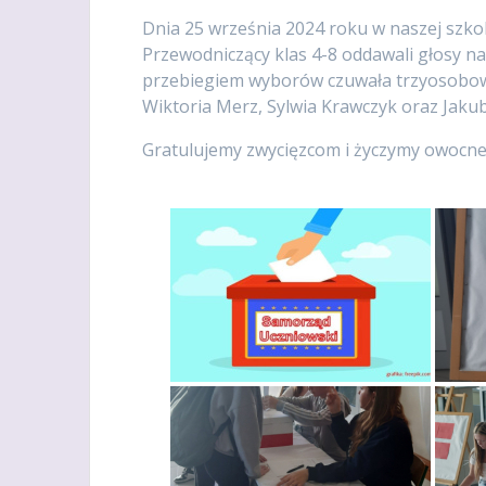
Dnia 25 września 2024 roku w naszej szk
Przewodniczący klas 4-8 oddawali głosy 
przebiegiem wyborów czuwała trzyosobowa 
Wiktoria Merz, Sylwia Krawczyk oraz Jaku
Gratulujemy zwycięzcom i życzymy owocnej 