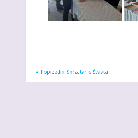
Nawigacja
Poprzedni
Poprzedni:
Sprzątanie Świata
wpis:
wpisu