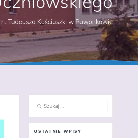
czniowskiego
m. Tadeusza Kościuszki w Pawonkowie
Szukaj:
OSTATNIE WPISY