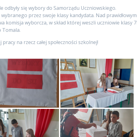
ole odbyły się wybory do Samorządu Uczniowskiego.
na wybranego przez swoje klasy kandydata. Nad prawidłowym
komisja wyborcza, w skład której weszli uczniowie klasy 7
b Tomala.
pracy na rzecz całej społeczności szkolnej!