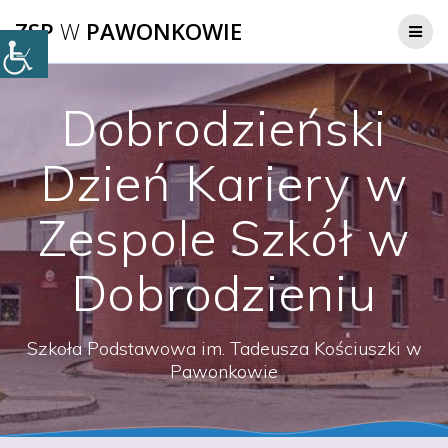
Przejdź
ZSP
W
PAWONKOWIE
do
treści
Dobrodzieński
Dzień Kariery w
Zespole Szkół w
Dobrodzieniu
Szkoła Podstawowa im. Tadeusza Kościuszki w
Pawonkowie