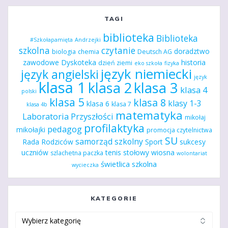
TAGI
biblioteka
Biblioteka
#Szkołapamięta
Andrzejki
szkolna
czytanie
doradztwo
biologia
chemia
Deutsch AG
zawodowe
Dyskoteka
historia
dzień ziemi
eko szkoła
fizyka
język niemiecki
język angielski
język
klasa 1
klasa 2
klasa 3
klasa 4
polski
klasa 5
klasa 8
klasy 1-3
klasa 6
klasa 7
klasa 4b
matematyka
Laboratoria Przyszłości
mikołaj
profilaktyka
pedagog
mikołajki
promocja czytelnictwa
SU
samorząd szkolny
Rada Rodziców
Sport
sukcesy
uczniów
tenis stołowy
wiosna
szlachetna paczka
wolontariat
świetlica szkolna
wycieczka
KATEGORIE
Kategorie