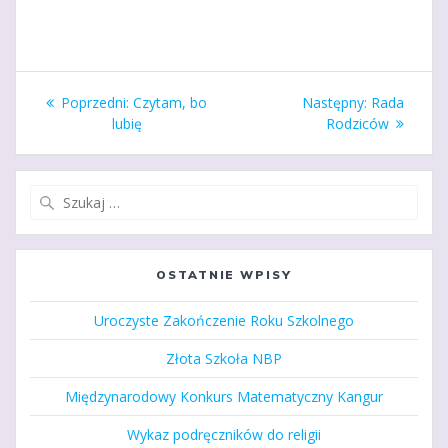
Nawigacja
Poprzedni
Następny
Poprzedni:
Czytam, bo
Następny:
Rada
wpisu
wpis:
wpis:
lubię
Rodziców
Szukaj:
OSTATNIE WPISY
Uroczyste Zakończenie Roku Szkolnego
Złota Szkoła NBP
Międzynarodowy Konkurs Matematyczny Kangur
Wykaz podręczników do religii