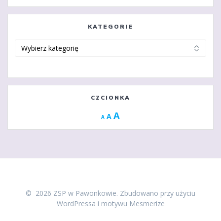
KATEGORIE
Kategorie
CZCIONKA
Increase
A
Reset
A
Decrease
A
font
font
font
size.
size.
size.
© 2026 ZSP w Pawonkowie. Zbudowano przy użyciu
WordPressa i
motywu Mesmerize