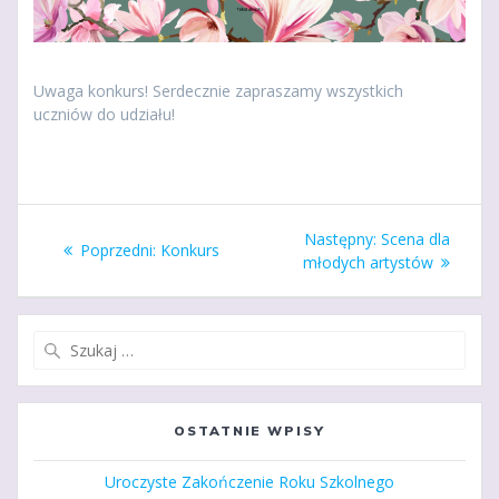
Uwaga konkurs! Serdecznie zapraszamy wszystkich
uczniów do udziału!
Nawigacja
Następny
Następny:
Scena dla
Poprzedni
Poprzedni:
Konkurs
wpisu
wpis:
młodych artystów
wpis:
Szukaj:
OSTATNIE WPISY
Uroczyste Zakończenie Roku Szkolnego