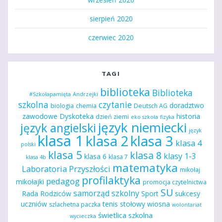
sierpień 2020
czerwiec 2020
TAGI
biblioteka
Biblioteka
#Szkołapamięta
Andrzejki
szkolna
czytanie
doradztwo
biologia
chemia
Deutsch AG
zawodowe
Dyskoteka
historia
dzień ziemi
eko szkoła
fizyka
język niemiecki
język angielski
język
klasa 1
klasa 2
klasa 3
klasa 4
polski
klasa 5
klasa 8
klasy 1-3
klasa 6
klasa 7
klasa 4b
matematyka
Laboratoria Przyszłości
mikołaj
profilaktyka
pedagog
mikołajki
promocja czytelnictwa
SU
samorząd szkolny
Rada Rodziców
Sport
sukcesy
uczniów
tenis stołowy
wiosna
szlachetna paczka
wolontariat
świetlica szkolna
wycieczka