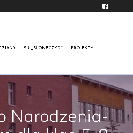
ŹDZIANY
SU „SŁONECZKO”
PROJEKTY
o Narodzenia-