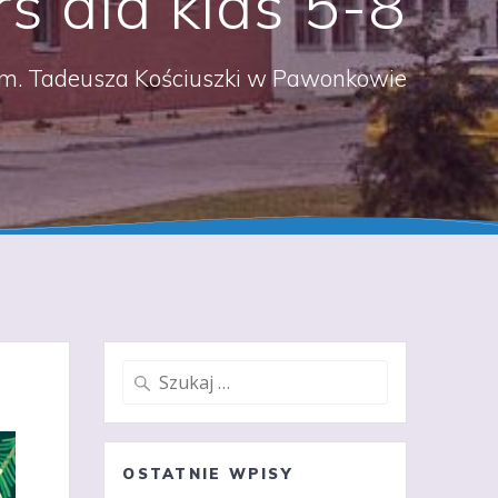
s dla klas 5-8
m. Tadeusza Kościuszki w Pawonkowie
Szukaj:
OSTATNIE WPISY