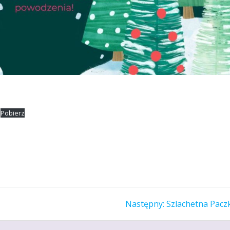
Pobierz
Następny
Następny:
Szlachetna Pacz
wpis: