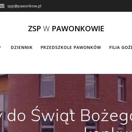
spp@pawonkow.pl
ZSP
W
PAWONKOWIE
DZIENNIK
PRZEDSZKOLE PAWONKÓW
FILIA GO
 do Świąt Bożeg