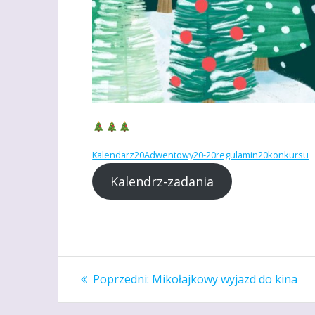
Kalendarz20Adwentowy20-20regulamin20konkursu
Kalendrz-zadania
Nawigacja
Poprzedni
Poprzedni:
Mikołajkowy wyjazd do kina
wpis:
wpisu