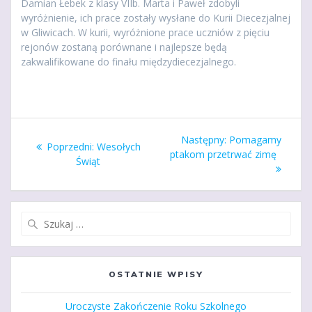
Damian Łebek z klasy VIIb. Marta i Paweł zdobyli
wyróżnienie, ich prace zostały wysłane do Kurii Diecezjalnej
w Gliwicach. W kurii, wyróżnione prace uczniów z pięciu
rejonów zostaną porównane i najlepsze będą
zakwalifikowane do finału międzydiecezjalnego.
Nawigacja
Następny
Następny:
Pomagamy
Poprzedni
Poprzedni:
Wesołych
wpisu
wpis:
ptakom przetrwać zimę
wpis:
Świąt
Szukaj:
OSTATNIE WPISY
Uroczyste Zakończenie Roku Szkolnego