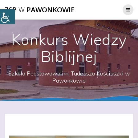
Przejdź
ZSP
W
PAWONKOWIE
do
treści
Konkurs Wiedzy
Biblijnej
Szkoła Podstawowa im. Tadeusza Kościuszki w
Pawonkowie