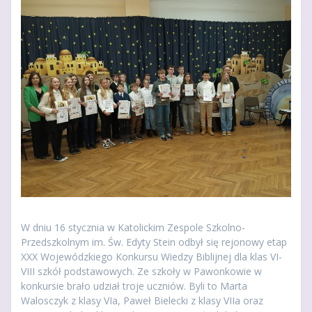
W dniu 16 stycznia w Katolickim Zespole Szkolno-
Przedszkolnym im. Św. Edyty Stein odbył się rejonowy etap
XXX Wojewódzkiego Konkursu Wiedzy Biblijnej dla klas VI-
VIII szkół podstawowych. Ze szkoły w Pawonkowie w
konkursie brało udział troje uczniów. Byli to Marta
Walosczyk z klasy VIa, Paweł Bielecki z klasy VIIa oraz