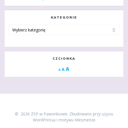
KATEGORIE
Kategorie
CZCIONKA
Increase
A
Reset
A
Decrease
A
font
font
font
size.
size.
size.
© 2026 ZSP w Pawonkowie. Zbudowano przy użyciu
WordPressa i
motywu Mesmerize