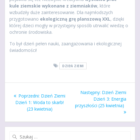
kule ziemskie wykonane z ziemniaków
, które
wzbudziły duże zainteresowanie. Dla najmłodszych
przygotowano
ekologiczną grę planszową XXL
, dzięki
której dzieci mogły w przystępny sposób utrwalić wiedzę o
ochronie środowiska.
To był dzień pełen nauki, zaangażowania i ekologicznej
świadomości!
DZIEŃ ZIEMI
Nawigacja
Następny
Następny:
Dzień Ziemi
Poprzedni
Poprzedni:
Dzień Ziemi
wpisu
wpis:
Dzień 3: Energia
wpis:
Dzień 1: Woda to skarb!
przyszłości (25 kwietnia)
(23 kwietnia)
Szukaj: