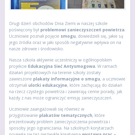
Drugi dzień obchodów Dnia Ziemi w naszej szkole
poświęcony był
problemowi zanieczyszczeń powietrza
.
Uczniowie poznali pojęcie
smogu
, dowiedzieli się, jakie są
jego źródła oraz w jaki sposób negatywnie wpływa on na
nasze zdrowie i środowisko.
Nasza szkoła aktywnie uczestniczy w ogólnopolskim
projekcie
Edukacyjna Sieć Antysmogowa
. W ramach
działań projektowych na terenie szkoły zostały
zawieszone
plakaty informacyjne o smogu
, a uczniowie
otrzymali
ulotki edukacyjne
, które zachęcają do działań
na rzecz czystego powietrza i zawierają cenne porady, jak
każdy z nas może ograniczyć emisję zanieczyszczeń.
Uczniowie zaangażowali się również w
przygotowanie
plakatów tematycznych
, które
prezentowały problem zanieczyszczenia powietrza i
sposoby jego ograniczania. Na szkolnych korytarzach
pojawiła się też niezwykle kreatywna
wystawa prac –