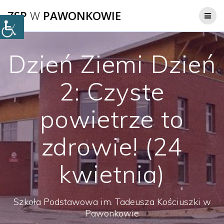
Przejdź
ZSP
W
PAWONKOWIE
do
treści
Dzień Ziemi Dzień
2: Czyste
powietrze to
zdrowie! (24
kwietnia)
Szkoła Podstawowa im. Tadeusza Kościuszki w
Pawonkowie