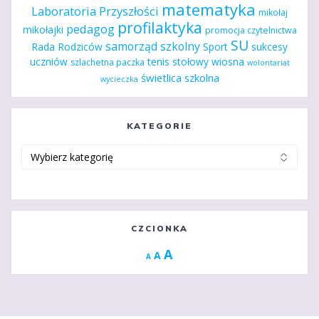
matematyka
Laboratoria Przyszłości
mikołaj
profilaktyka
pedagog
mikołajki
promocja czytelnictwa
SU
samorząd szkolny
Rada Rodziców
Sport
sukcesy
uczniów
tenis stołowy
wiosna
szlachetna paczka
wolontariat
świetlica szkolna
wycieczka
KATEGORIE
Kategorie
CZCIONKA
Increase
A
Reset
A
Decrease
A
font
font
font
size.
size.
size.