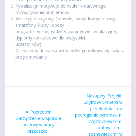
Rywalizacja motywuje do nauki i kreatywnego
rozwiązywania problemów.
Atrakcyjne nagrody! (konsole, sprzęt komputerowy,
smartfony, kursy i obozy
programistyczne, gadżety gamingowe i edukacyjne,
dyplomy konkursowe dla wszystkich
uczestników).
Zachęcamy do zapisów i wspólnego odkrywania świata
programowania!
Nawigacja
Następny
Następny:
Projekt:
wpisu
wpis:
„Cyfrowi Eksperci w
przedszkolach w
Poprzedni
Poprzedni:
podregionie bytomskim,
wpis:
Zarządzenie w sprawie
częstochowskim,
przerwy w pracy
katowickim i
przedszkoli
sosnowieckim” w