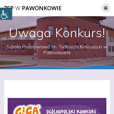
Przejdź
ZSP
W
PAWONKOWIE
do
treści
Uwaga Konkurs!
Szkoła Podstawowa im. Tadeusza Kościuszki w
Pawonkowie