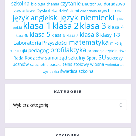
szkolna
czytanie
doradztwo
biologia
chemia
Deutsch AG
zawodowe
Dyskoteka
historia
dzień ziemi
eko szkoła
fizyka
język niemiecki
język angielski
język
klasa 1
klasa 2
klasa 3
klasa 4
polski
klasa 5
klasa 8
klasy 1-3
klasa 6
klasa 7
klasa 4b
matematyka
Laboratoria Przyszłości
mikołaj
profilaktyka
pedagog
mikołajki
promocja czytelnictwa
SU
samorząd szkolny
Rada Rodziców
Sport
sukcesy
uczniów
tenis stołowy
wiosna
szlachetna paczka
wolontariat
świetlica szkolna
wycieczka
KATEGORIE
Kategorie
CZCIONKA