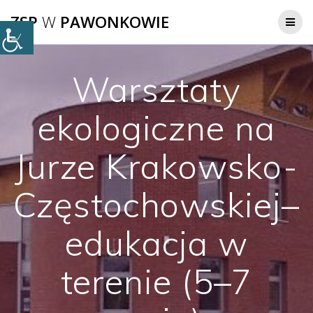
Przejdź
ZSP
W
PAWONKOWIE
do
treści
Warsztaty
ekologiczne na
Jurze Krakowsko-
Częstochowskiej–
edukacja w
terenie (5–7