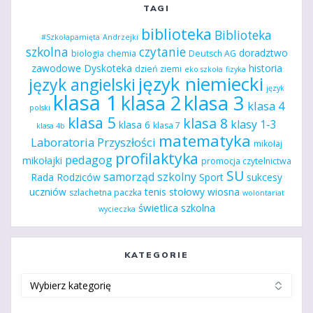
TAGI
biblioteka
Biblioteka
#Szkołapamięta
Andrzejki
szkolna
czytanie
doradztwo
biologia
chemia
Deutsch AG
zawodowe
Dyskoteka
historia
dzień ziemi
eko szkoła
fizyka
język niemiecki
język angielski
język
klasa 1
klasa 2
klasa 3
klasa 4
polski
klasa 5
klasa 8
klasy 1-3
klasa 6
klasa 7
klasa 4b
matematyka
Laboratoria Przyszłości
mikołaj
profilaktyka
pedagog
mikołajki
promocja czytelnictwa
SU
samorząd szkolny
Rada Rodziców
Sport
sukcesy
uczniów
tenis stołowy
wiosna
szlachetna paczka
wolontariat
świetlica szkolna
wycieczka
KATEGORIE
Kategorie