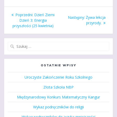
Nawigacja
Poprzedni
Poprzedni:
Dzień Ziemi
Następny
Następny:
Żywa lekcja
wpisu
wpis:
Dzień 3: Energia
wpis:
przyrody.
przyszłości (25 kwietnia)
Szukaj:
OSTATNIE WPISY
Uroczyste Zakończenie Roku Szkolnego
Złota Szkoła NBP
Międzynarodowy Konkurs Matematyczny Kangur
Wykaz podręczników do religii
Wykaz podręczników do języka mniejszości