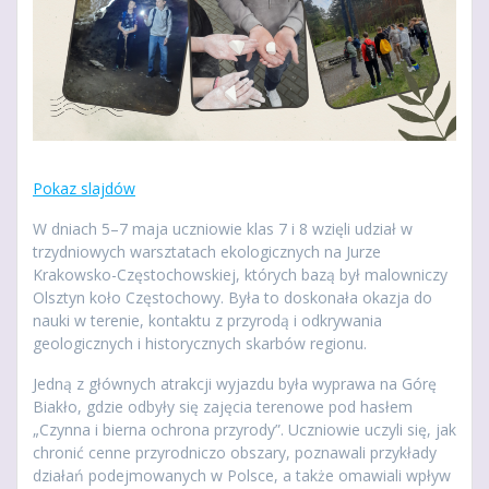
Pokaz slajdów
W dniach 5–7 maja uczniowie klas 7 i 8 wzięli udział w
trzydniowych warsztatach
ekologicznych na Jurze
Krakowsko-Częstochowskiej, których bazą był malowniczy
Olsztyn koło Częstochowy. Była to doskonała okazja do
nauki w terenie, kontaktu z przyrodą i odkrywania
geologicznych i historycznych skarbów regionu.
Jedną z głównych atrakcji wyjazdu była wyprawa na Górę
Biakło, gdzie odbyły się zajęcia terenowe pod hasłem
„Czynna i bierna ochrona przyrody”. Uczniowie uczyli się, jak
chronić cenne przyrodniczo obszary, poznawali przykłady
działań podejmowanych w Polsce, a także omawiali wpływ