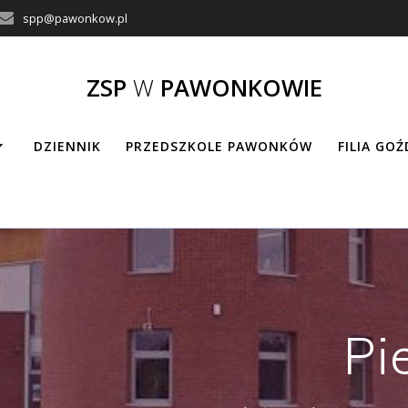
spp@pawonkow.pl
ZSP
W
PAWONKOWIE
DZIENNIK
PRZEDSZKOLE PAWONKÓW
FILIA GO
Pi