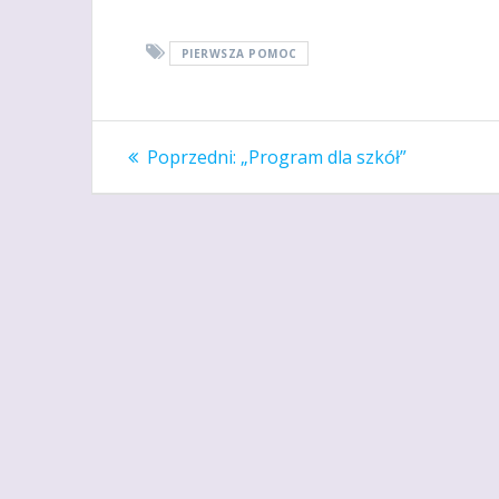
PIERWSZA POMOC
Nawigacja
Poprzedni
Poprzedni:
„Program dla szkół”
wpis:
wpisu