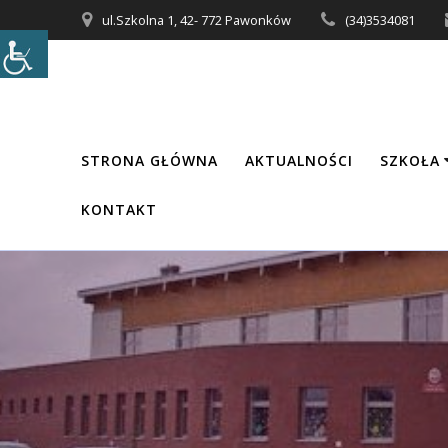
Przejdź
ul.Szkolna 1, 42- 772 Pawonków
(34)3534081
do
treści
STRONA GŁÓWNA
AKTUALNOŚCI
SZKOŁA
KONTAKT