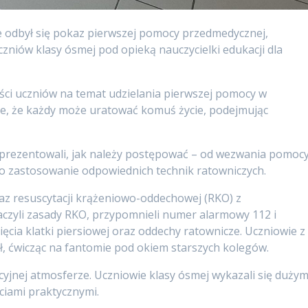
e odbył się pokaz pierwszej pomocy przedmedycznej,
niów klasy ósmej pod opieką nauczycielki edukacji dla
ci uczniów na temat udzielania pierwszej pomocy w
ie, że każdy może uratować komuś życie, podejmując
prezentowali, jak należy postępować – od wezwania pomocy
 zastosowanie odpowiednich technik ratowniczych.
az resuscytacji krążeniowo-oddechowej (RKO) z
czyli zasady RKO, przypomnieli numer alarmowy 112 i
ęcia klatki piersiowej oraz oddechy ratownicze. Uczniowie z
ł, ćwicząc na fantomie pod okiem starszych kolegów.
cyjnej atmosferze. Uczniowie klasy ósmej wykazali się duży
iami praktycznymi.