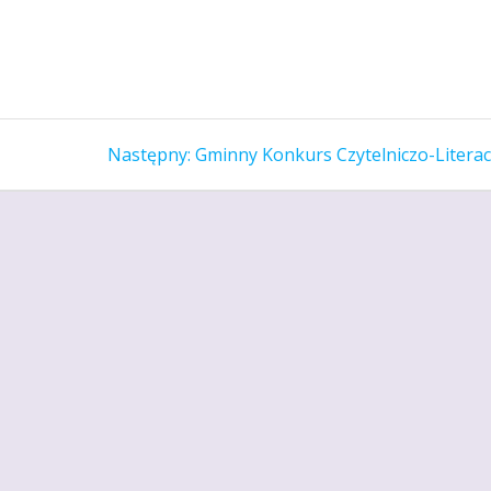
Następny
Następny:
Gminny Konkurs Czytelniczo-Literac
wpis: