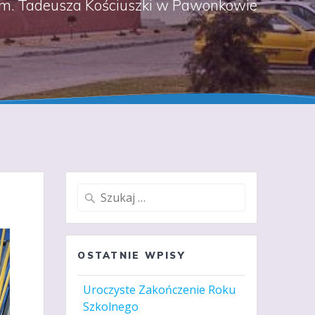
m. Tadeusza Kościuszki w Pawonkowie
Szukaj:
OSTATNIE WPISY
Uroczyste Zakończenie Roku
Szkolnego