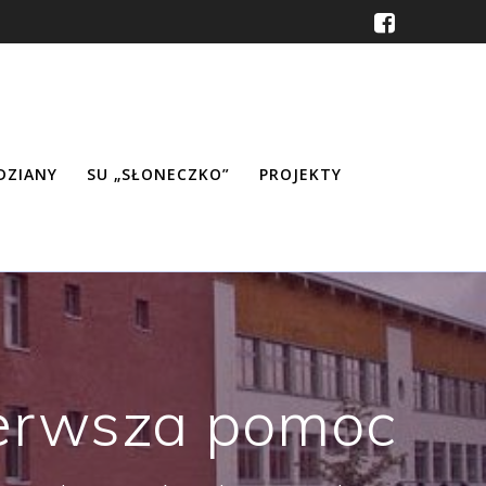
ŹDZIANY
SU „SŁONECZKO”
PROJEKTY
erwsza pomoc