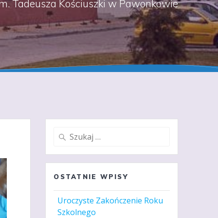
m. Tadeusza Kościuszki w Pawonkowie
Szukaj:
OSTATNIE WPISY
Uroczyste Zakończenie Roku
Szkolnego