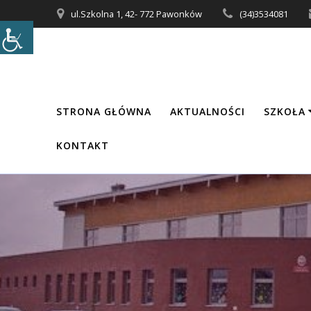
Przejdź
ul.Szkolna 1, 42- 772 Pawonków
(34)3534081
do
treści
STRONA GŁÓWNA
AKTUALNOŚCI
SZKOŁA
KONTAKT