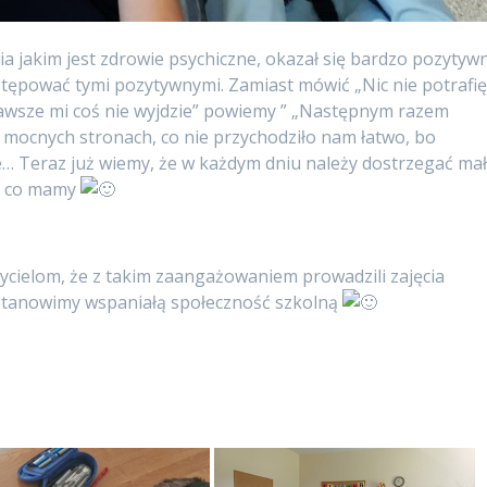
a jakim jest zdrowie psychiczne, okazał się bardzo pozytyw
astępować tymi pozytywnymi.
Zamiast mówić „Nic nie potrafię
Zawsze mi coś nie wyjdzie” powiemy ” „Następnym razem
h mocnych stronach, co nie przychodziło nam łatwo, bo
e… Teraz już wiemy, że w każdym dniu należy dostrzegać ma
to co mamy
cielom, że z takim zaangażowaniem prowadzili zajęcia
 Stanowimy wspaniałą społeczność szkolną