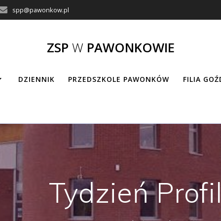
spp@pawonkow.pl
ZSP
W
PAWONKOWIE
DZIENNIK
PRZEDSZKOLE PAWONKÓW
FILIA GO
Tydzień Profi