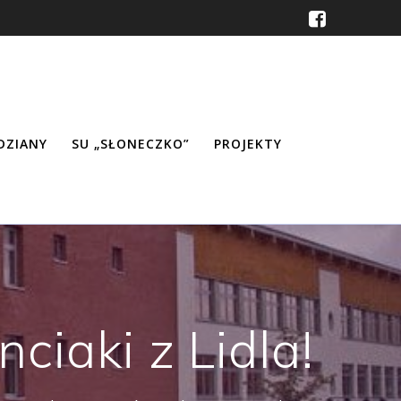
ŹDZIANY
SU „SŁONECZKO”
PROJEKTY
ciaki z Lidla!