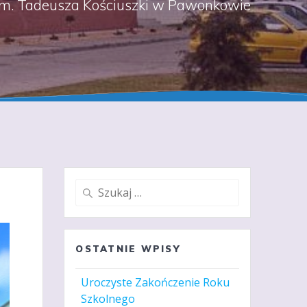
m. Tadeusza Kościuszki w Pawonkowie
Szukaj:
OSTATNIE WPISY
Uroczyste Zakończenie Roku
Szkolnego