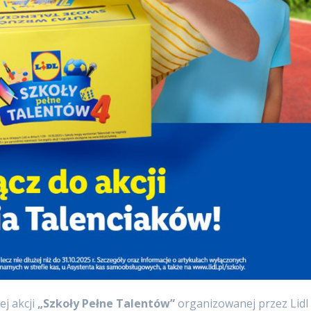
ej akcji
„Szkoły Pełne Talentów”
organizowanej przez Lidl