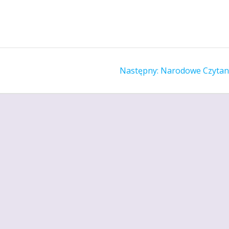
Następny
Następny:
Narodowe Czytan
wpis: