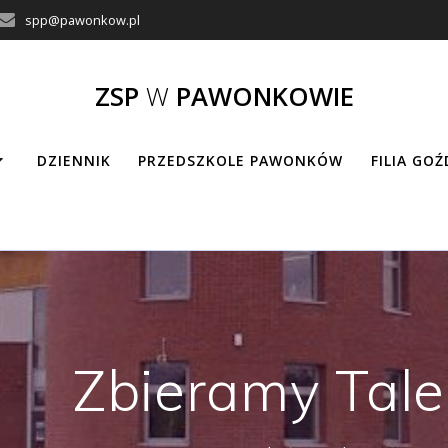
spp@pawonkow.pl
ZSP
W
PAWONKOWIE
DZIENNIK
PRZEDSZKOLE PAWONKÓW
FILIA GO
Zbieramy Talen