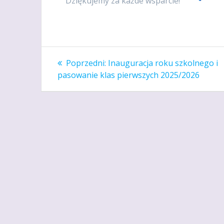
Dziękujemy za każde wsparcie!
Nawigacja
Poprzedni
Poprzedni:
Inauguracja roku szkolnego i
wpis:
wpisu
pasowanie klas pierwszych 2025/2026