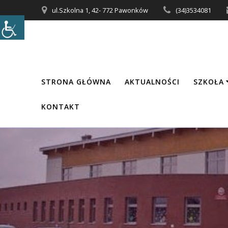
Przejdź
ul.Szkolna 1, 42- 772 Pawonków
(34)3534081
do
treści
STRONA GŁÓWNA
AKTUALNOŚCI
SZKOŁA
KONTAKT