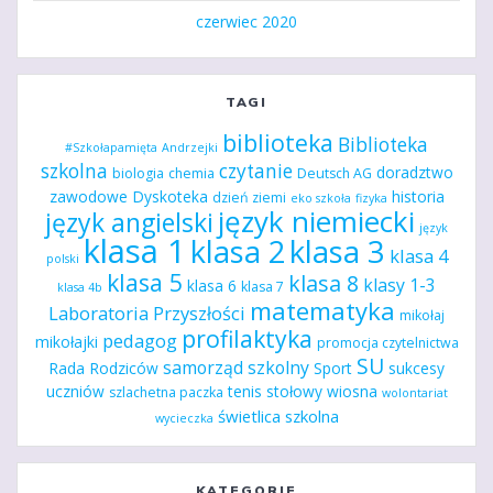
czerwiec 2020
TAGI
biblioteka
Biblioteka
#Szkołapamięta
Andrzejki
szkolna
czytanie
doradztwo
biologia
chemia
Deutsch AG
zawodowe
Dyskoteka
historia
dzień ziemi
eko szkoła
fizyka
język niemiecki
język angielski
język
klasa 1
klasa 2
klasa 3
klasa 4
polski
klasa 5
klasa 8
klasy 1-3
klasa 6
klasa 7
klasa 4b
matematyka
Laboratoria Przyszłości
mikołaj
profilaktyka
pedagog
mikołajki
promocja czytelnictwa
SU
samorząd szkolny
Rada Rodziców
Sport
sukcesy
uczniów
tenis stołowy
wiosna
szlachetna paczka
wolontariat
świetlica szkolna
wycieczka
KATEGORIE