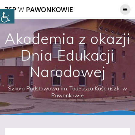
Przejdź
ZSP
W
PAWONKOWIE
do
treści
Akademia z okazji
Dnia Edukacji
Narodowej
Szkoła Podstawowa im. Tadeusza Kościuszki w
Pawonkowie