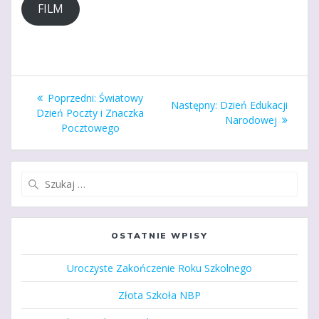
FILM
Nawigacja
Poprzedni
Poprzedni:
Światowy
Następny
Następny:
Dzień Edukacji
wpisu
wpis:
Dzień Poczty i Znaczka
wpis:
Narodowej
Pocztowego
Szukaj:
OSTATNIE WPISY
Uroczyste Zakończenie Roku Szkolnego
Złota Szkoła NBP