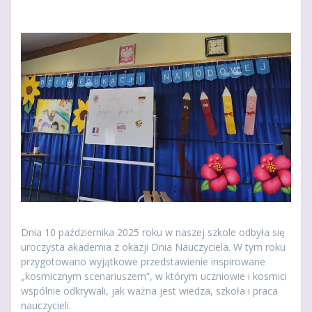
Dnia 10 października 2025 roku w naszej szkole odbyła się
uroczysta akademia z okazji Dnia Nauczyciela. W tym roku
przygotowano wyjątkowe przedstawienie inspirowane
„kosmicznym scenariuszem”, w którym uczniowie i kosmici
wspólnie odkrywali, jak ważna jest wiedza, szkoła i praca
nauczycieli.