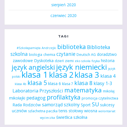
sierpień 2020
czerwiec 2020
TAGI
biblioteka
Biblioteka
#Szkołapamięta
Andrzejki
szkolna
czytanie
doradztwo
biologia
chemia
Deutsch AG
zawodowe
Dyskoteka
historia
dzień ziemi
eko szkoła
fizyka
język niemiecki
język angielski
język
klasa 1
klasa 2
klasa 3
klasa 4
polski
klasa 5
klasa 8
klasy 1-3
klasa 6
klasa 7
klasa 4b
matematyka
Laboratoria Przyszłości
mikołaj
profilaktyka
pedagog
mikołajki
promocja czytelnictwa
SU
samorząd szkolny
Rada Rodziców
Sport
sukcesy
uczniów
tenis stołowy
wiosna
szlachetna paczka
wolontariat
świetlica szkolna
wycieczka