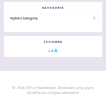
KATEGORIE
Kategorie
CZCIONKA
Increase
A
Reset
A
Decrease
A
font
font
font
size.
size.
size.
© 2026 ZSP w Pawonkowie. Zbudowano przy użyciu
WordPressa i
motywu Mesmerize