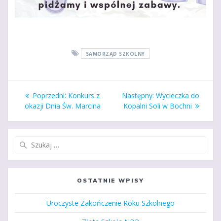
SAMORZĄD SZKOLNY
Nawigacja
Poprzedni
Następny
Poprzedni:
Konkurs z
Następny:
Wycieczka do
wpisu
wpis:
wpis:
okazji Dnia Św. Marcina
Kopalni Soli w Bochni
Szukaj:
OSTATNIE WPISY
Uroczyste Zakończenie Roku Szkolnego