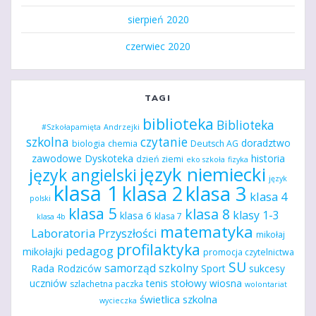
sierpień 2020
czerwiec 2020
TAGI
biblioteka
Biblioteka
#Szkołapamięta
Andrzejki
szkolna
czytanie
doradztwo
biologia
chemia
Deutsch AG
zawodowe
Dyskoteka
historia
dzień ziemi
eko szkoła
fizyka
język niemiecki
język angielski
język
klasa 1
klasa 2
klasa 3
klasa 4
polski
klasa 5
klasa 8
klasy 1-3
klasa 6
klasa 7
klasa 4b
matematyka
Laboratoria Przyszłości
mikołaj
profilaktyka
pedagog
mikołajki
promocja czytelnictwa
SU
samorząd szkolny
Rada Rodziców
Sport
sukcesy
uczniów
tenis stołowy
wiosna
szlachetna paczka
wolontariat
świetlica szkolna
wycieczka