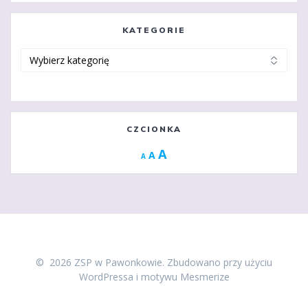
KATEGORIE
Kategorie
CZCIONKA
Increase
A
Reset
A
Decrease
A
font
font
font
size.
size.
size.
© 2026 ZSP w Pawonkowie. Zbudowano przy użyciu
WordPressa i
motywu Mesmerize