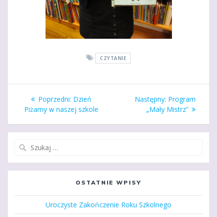
CZYTANIE
Nawigacja
Poprzedni
Następny
Poprzedni:
Dzień
Następny:
Program
wpisu
wpis:
wpis:
Piżamy w naszej szkole
„Mały Mistrz”
Szukaj:
OSTATNIE WPISY
Uroczyste Zakończenie Roku Szkolnego