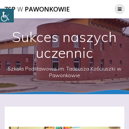
Przejdź
ZSP
W
PAWONKOWIE
do
treści
Sukces naszych
uczennic
Szkoła Podstawowa im. Tadeusza Kościuszki w
Pawonkowie