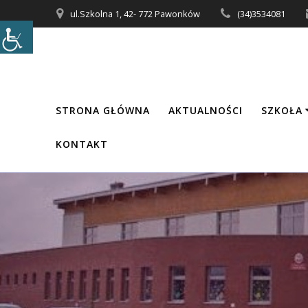
Przejdź
ul.Szkolna 1, 42- 772 Pawonków
(34)3534081
do
treści
STRONA GŁÓWNA
AKTUALNOŚCI
SZKOŁA
KONTAKT