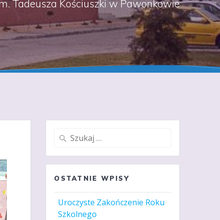
m. Tadeusza Kościuszki w Pawonkowie
Szukaj:
OSTATNIE WPISY
Uroczyste Zakończenie Roku
Szkolnego