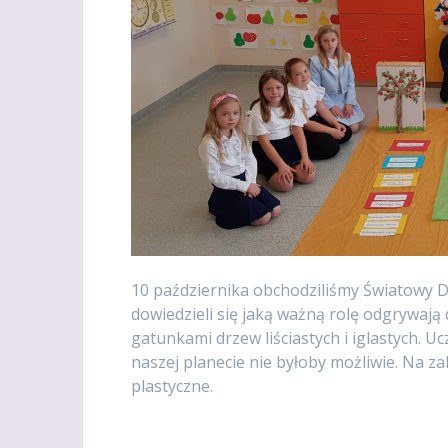
10 października obchodziliśmy Światowy Dz
dowiedzieli się jaką ważną rolę odgrywają 
gatunkami drzew liściastych i iglastych. U
naszej planecie nie byłoby możliwie. Na za
plastyczne.