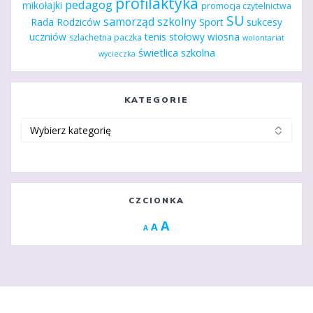
profilaktyka
pedagog
mikołajki
promocja czytelnictwa
SU
samorząd szkolny
Rada Rodziców
Sport
sukcesy
uczniów
tenis stołowy
wiosna
szlachetna paczka
wolontariat
świetlica szkolna
wycieczka
KATEGORIE
Kategorie
CZCIONKA
Increase
A
Reset
A
Decrease
A
font
font
font
size.
size.
size.