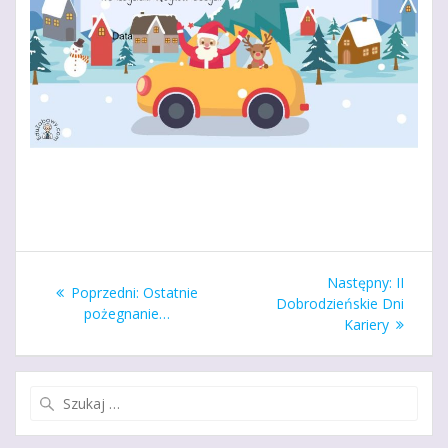
Nawigacja
Następ
Następny:
II
Poprzedni
Poprzedni:
Ostatnie
wpisu
wpis:
Dobrodzieńskie Dni
wpis:
pożegnanie…
Kariery
Szukaj: