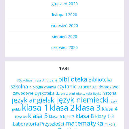
grudzień 2020
listopad 2020
wrzesień 2020
sierpień 2020
czerwiec 2020
TAGI
biblioteka
Biblioteka
#Szkołapamięta
Andrzejki
szkolna
czytanie
doradztwo
biologia
chemia
Deutsch AG
zawodowe
Dyskoteka
historia
dzień ziemi
eko szkoła
fizyka
język niemiecki
język angielski
język
klasa 1
klasa 2
klasa 3
klasa 4
polski
klasa 5
klasa 8
klasy 1-3
klasa 6
klasa 7
klasa 4b
matematyka
Laboratoria Przyszłości
mikołaj