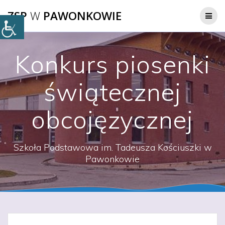
Przejdź
ZSP
W
PAWONKOWIE
do
treści
Konkurs piosenki
świątecznej
obcojęzycznej
Szkoła Podstawowa im. Tadeusza Kościuszki w
Pawonkowie