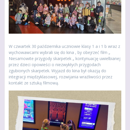
W czwartek 30 października uczniowie klasy 1 a i 1 b wraz z
wychowawcami wybrali się do kina , by obejrzeć film „
Niesamowite przygody skarpetek „ kontynuację uwielbianej
przez dzieci opowieści o niezwykłych przygodach
zgubionych skarpetek. Wyjazd do kina był okazją do
integracji międzyklasowej, rozwijania wrażliwości przez
kontakt ze sztuką filmową.