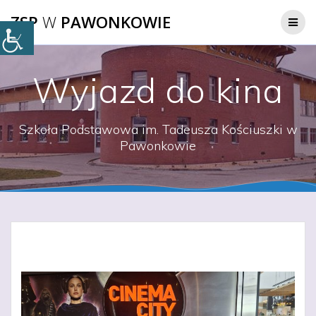
Przejdź
ZSP
W
PAWONKOWIE
do
treści
Wyjazd do kina
Szkoła Podstawowa im. Tadeusza Kościuszki w
Pawonkowie