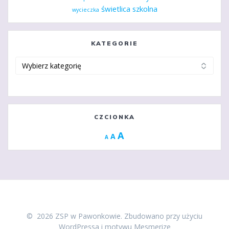
świetlica szkolna
wycieczka
KATEGORIE
Kategorie
CZCIONKA
Increase
A
Reset
A
Decrease
A
font
font
font
size.
size.
size.
© 2026 ZSP w Pawonkowie. Zbudowano przy użyciu
WordPressa i
motywu Mesmerize