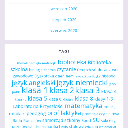
wrzesień 2020
sierpień 2020
czerwiec 2020
TAGI
biblioteka
Biblioteka
#Szkołapamięta
Andrzejki
szkolna
czytanie
doradztwo
biologia
chemia
Deutsch AG
zawodowe
Dyskoteka
historia
dzień ziemi
eko szkoła
fizyka
język niemiecki
język angielski
język
klasa 1
klasa 2
klasa 3
klasa 4
polski
klasa 5
klasa 8
klasy 1-3
klasa 6
klasa 7
klasa 4b
matematyka
Laboratoria Przyszłości
mikołaj
profilaktyka
pedagog
mikołajki
promocja czytelnictwa
SU
samorząd szkolny
Rada Rodziców
Sport
sukcesy
uczniów
tenis stołowy
wiosna
szlachetna paczka
wolontariat