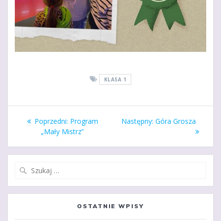
KLASA 1
Nawigacja
Poprzedni
Następny
Poprzedni:
Program
Następny:
Góra Grosza
wpisu
wpis:
wpis:
„Mały Mistrz”
Szukaj:
OSTATNIE WPISY