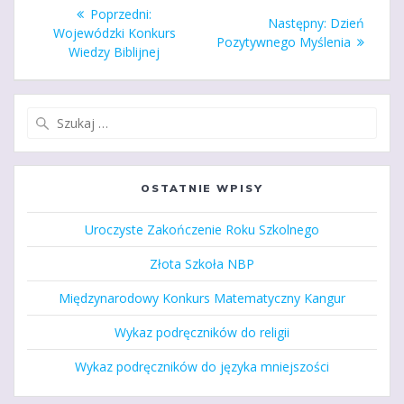
Nawigacja
Poprzedni
Poprzedni:
Następny
Następny:
Dzień
wpisu
wpis:
Wojewódzki Konkurs
wpis:
Pozytywnego Myślenia
Wiedzy Biblijnej
Szukaj:
OSTATNIE WPISY
Uroczyste Zakończenie Roku Szkolnego
Złota Szkoła NBP
Międzynarodowy Konkurs Matematyczny Kangur
Wykaz podręczników do religii
Wykaz podręczników do języka mniejszości