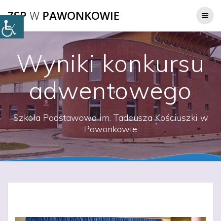
Przejdź
ZSP
W
PAWONKOWIE
do
treści
Wyniki konkursu
adwentowego
Szkoła Podstawowa im. Tadeusza Kościuszki w
Pawonkowie