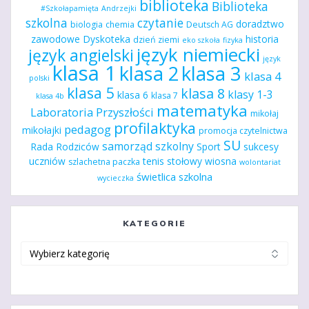
biblioteka
Biblioteka
#Szkołapamięta
Andrzejki
szkolna
czytanie
doradztwo
biologia
chemia
Deutsch AG
zawodowe
Dyskoteka
historia
dzień ziemi
eko szkoła
fizyka
język niemiecki
język angielski
język
klasa 1
klasa 2
klasa 3
klasa 4
polski
klasa 5
klasa 8
klasy 1-3
klasa 6
klasa 7
klasa 4b
matematyka
Laboratoria Przyszłości
mikołaj
profilaktyka
pedagog
mikołajki
promocja czytelnictwa
SU
samorząd szkolny
Rada Rodziców
Sport
sukcesy
uczniów
tenis stołowy
wiosna
szlachetna paczka
wolontariat
świetlica szkolna
wycieczka
KATEGORIE
Kategorie