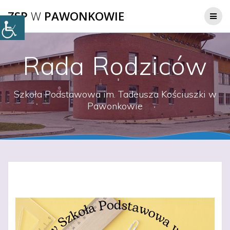
Przejdź
ZSP
W
PAWONKOWIE
do
treści
Rada Rodziców
Szkoła Podstawowa im. Tadeusza Kościuszki w
Pawonkowie