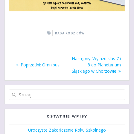
RADA RODZICÓW
Nawigacja
Następny
Następny:
Wyjazd klas 7 i
wpisu
Poprzedni
wpis:
Poprzedni:
Omnibus
8 do Planetarium
wpis:
Śląskiego w Chorzowie
Szukaj:
OSTATNIE WPISY
Uroczyste Zakończenie Roku Szkolnego