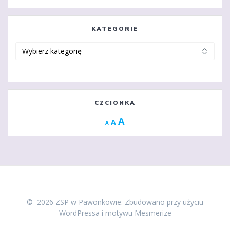
KATEGORIE
Kategorie
CZCIONKA
Increase
A
Reset
A
Decrease
A
font
font
font
size.
size.
size.
© 2026 ZSP w Pawonkowie. Zbudowano przy użyciu
WordPressa i
motywu Mesmerize