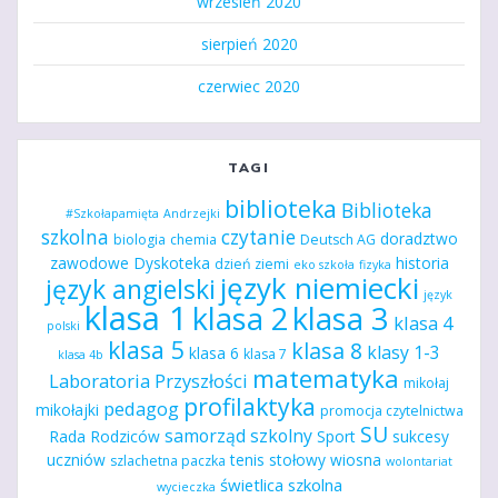
wrzesień 2020
sierpień 2020
czerwiec 2020
TAGI
biblioteka
Biblioteka
#Szkołapamięta
Andrzejki
szkolna
czytanie
doradztwo
biologia
chemia
Deutsch AG
zawodowe
Dyskoteka
historia
dzień ziemi
eko szkoła
fizyka
język niemiecki
język angielski
język
klasa 1
klasa 2
klasa 3
klasa 4
polski
klasa 5
klasa 8
klasy 1-3
klasa 6
klasa 7
klasa 4b
matematyka
Laboratoria Przyszłości
mikołaj
profilaktyka
pedagog
mikołajki
promocja czytelnictwa
SU
samorząd szkolny
Rada Rodziców
Sport
sukcesy
uczniów
tenis stołowy
wiosna
szlachetna paczka
wolontariat
świetlica szkolna
wycieczka