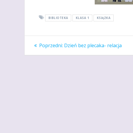
BIBLIOTEKA
KLASA 1
KSIĄŻKA
Nawigacja
Poprzedni
Poprzedni:
Dzień bez plecaka- relacja
wpis:
wpisu