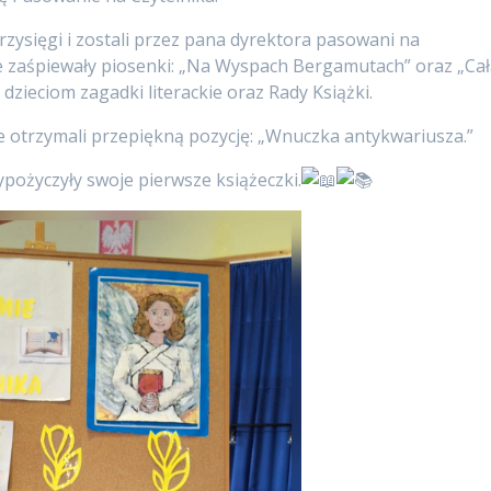
przysięgi i zostali przez pana dyrektora pasowani na
nie zaśpiewały piosenki: „Na Wyspach Bergamutach” oraz „Ca
 dzieciom zagadki literackie oraz Rady Książki.
e otrzymali przepiękną pozycję: „Wnuczka antykwariusza.”
wypożyczyły swoje pierwsze książeczki.