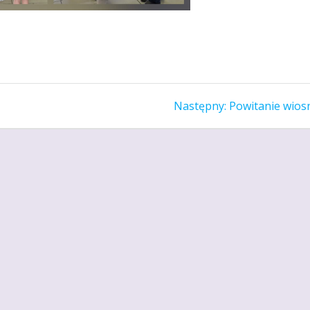
Następny
Następny:
Powitanie wios
wpis: