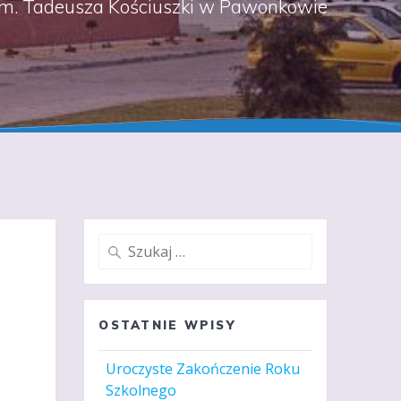
m. Tadeusza Kościuszki w Pawonkowie
Szukaj:
OSTATNIE WPISY
Uroczyste Zakończenie Roku
Szkolnego