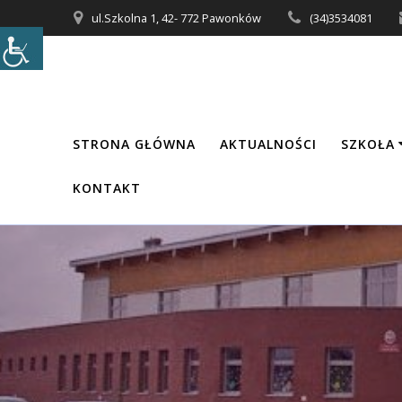
Przejdź
ul.Szkolna 1, 42- 772 Pawonków
(34)3534081
do
treści
STRONA GŁÓWNA
AKTUALNOŚCI
SZKOŁA
KONTAKT