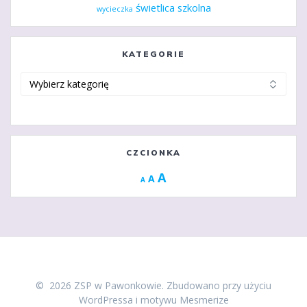
świetlica szkolna
wycieczka
KATEGORIE
Kategorie
CZCIONKA
Increase
A
Reset
A
Decrease
A
font
font
font
size.
size.
size.
© 2026 ZSP w Pawonkowie. Zbudowano przy użyciu
WordPressa i
motywu Mesmerize