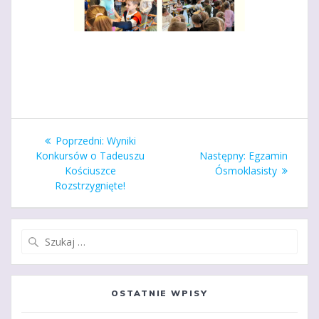
Nawigacja
Poprzedni
Poprzedni:
Wyniki
wpisu
wpis:
Następny
Konkursów o Tadeuszu
Następny:
Egzamin
wpis:
Kościuszce
Ósmoklasisty
Rozstrzygnięte!
Szukaj:
OSTATNIE WPISY