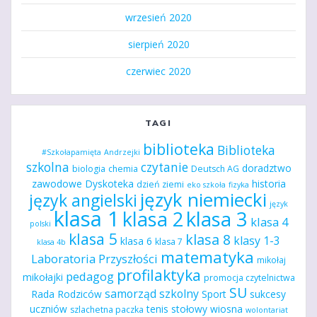
wrzesień 2020
sierpień 2020
czerwiec 2020
TAGI
biblioteka
Biblioteka
#Szkołapamięta
Andrzejki
szkolna
czytanie
doradztwo
biologia
chemia
Deutsch AG
zawodowe
Dyskoteka
historia
dzień ziemi
eko szkoła
fizyka
język niemiecki
język angielski
język
klasa 1
klasa 2
klasa 3
klasa 4
polski
klasa 5
klasa 8
klasy 1-3
klasa 6
klasa 7
klasa 4b
matematyka
Laboratoria Przyszłości
mikołaj
profilaktyka
pedagog
mikołajki
promocja czytelnictwa
SU
samorząd szkolny
Rada Rodziców
Sport
sukcesy
uczniów
tenis stołowy
wiosna
szlachetna paczka
wolontariat