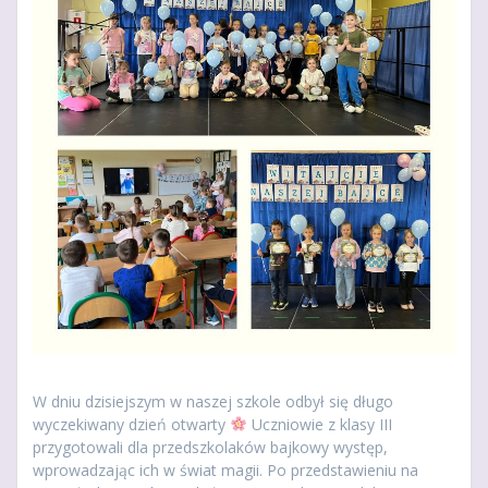
W dniu dzisiejszym w naszej szkole odbył się długo
wyczekiwany dzień otwarty
Uczniowie z klasy III
przygotowali dla przedszkolaków bajkowy występ,
wprowadzając ich w świat magii. Po przedstawieniu na