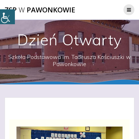
Przejdź
ZSP
W
PAWONKOWIE
do
treści
Dzień Otwarty
Szkoła Podstawowa im. Tadeusza Kościuszki w
Pawonkowie