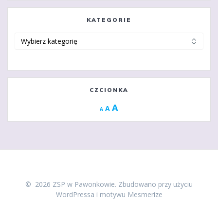
KATEGORIE
Kategorie
CZCIONKA
Increase
A
Reset
A
Decrease
A
font
font
font
size.
size.
size.
© 2026 ZSP w Pawonkowie. Zbudowano przy użyciu
WordPressa i
motywu Mesmerize