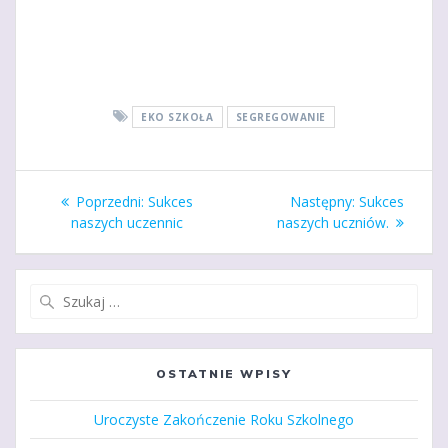
EKO SZKOŁA
SEGREGOWANIE
Nawigacja
Poprzedni
Następny
Poprzedni:
Sukces
Następny:
Sukces
wpisu
wpis:
wpis:
naszych uczennic
naszych uczniów.
Szukaj:
OSTATNIE WPISY
Uroczyste Zakończenie Roku Szkolnego