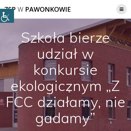
Przejdź
ZSP
W
PAWONKOWIE
do
treści
Szkoła bierze
udział w
konkursie
ekologicznym „Z
FCC działamy, nie
gadamy”