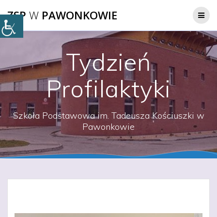
Przejdź
ZSP
W
PAWONKOWIE
do
treści
Tydzień
Profilaktyki
Szkoła Podstawowa im. Tadeusza Kościuszki w
Pawonkowie