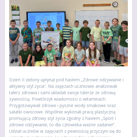
Dzień II zielony upłynął pod hasłem „Zdrowe odżywianie i
aktywny styl życia”. Na zajęciach uczniowie analizowali
talerz zdrowia i sami układali swoje talerze ze zdrową
żywnością. Powtórzyli wiadomości o witaminach.
Przygotowywali zdrowe i pyszne wody smakowe oraz
sałatki owocowe. Wspólnie wykonali pracę plastyczną
promującą zdrowy styl życia zgodny z hasłem „Sport i
zdrowe odżywianie, to dla człowieka ważne zadanie!”.
Udział uczniów w zajęciach z pewnością przyczyni się do