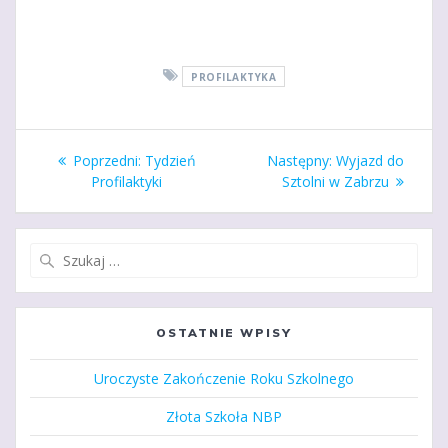
PROFILAKTYKA
Nawigacja
Poprzedni
Następny
Poprzedni:
Tydzień
Następny:
Wyjazd do
wpisu
wpis:
wpis:
Profilaktyki
Sztolni w Zabrzu
Szukaj:
OSTATNIE WPISY
Uroczyste Zakończenie Roku Szkolnego
Złota Szkoła NBP