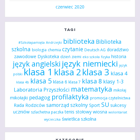
czerwiec 2020
TAGI
biblioteka
Biblioteka
#Szkołapamięta
Andrzejki
szkolna
czytanie
doradztwo
biologia
chemia
Deutsch AG
zawodowe
Dyskoteka
historia
dzień ziemi
eko szkoła
fizyka
język niemiecki
język angielski
język
klasa 1
klasa 2
klasa 3
klasa 4
polski
klasa 5
klasa 8
klasy 1-3
klasa 6
klasa 7
klasa 4b
matematyka
Laboratoria Przyszłości
mikołaj
profilaktyka
pedagog
mikołajki
promocja czytelnictwa
SU
samorząd szkolny
Rada Rodziców
Sport
sukcesy
uczniów
tenis stołowy
wiosna
szlachetna paczka
wolontariat
świetlica szkolna
wycieczka
KATEGORIE