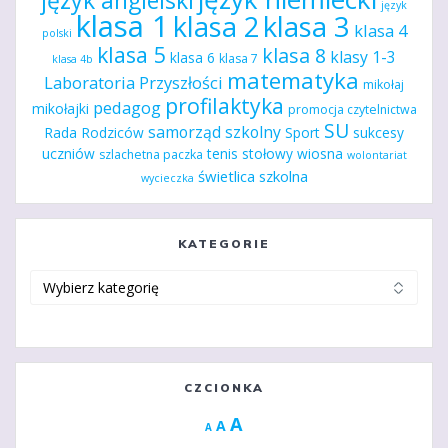
język angielski
język
klasa 1
klasa 2
klasa 3
klasa 4
polski
klasa 5
klasa 8
klasy 1-3
klasa 6
klasa 7
klasa 4b
matematyka
Laboratoria Przyszłości
mikołaj
profilaktyka
pedagog
mikołajki
promocja czytelnictwa
SU
samorząd szkolny
Rada Rodziców
Sport
sukcesy
uczniów
tenis stołowy
wiosna
szlachetna paczka
wolontariat
świetlica szkolna
wycieczka
KATEGORIE
Kategorie
CZCIONKA
Increase
A
Reset
A
Decrease
A
font
font
font