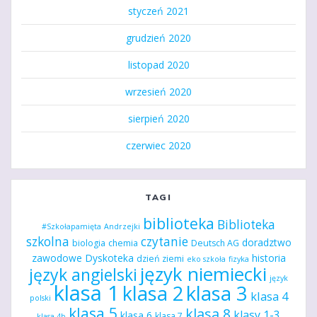
styczeń 2021
grudzień 2020
listopad 2020
wrzesień 2020
sierpień 2020
czerwiec 2020
TAGI
biblioteka
Biblioteka
#Szkołapamięta
Andrzejki
szkolna
czytanie
doradztwo
biologia
chemia
Deutsch AG
zawodowe
Dyskoteka
historia
dzień ziemi
eko szkoła
fizyka
język niemiecki
język angielski
język
klasa 1
klasa 2
klasa 3
klasa 4
polski
klasa 5
klasa 8
klasy 1-3
klasa 6
klasa 7
klasa 4b