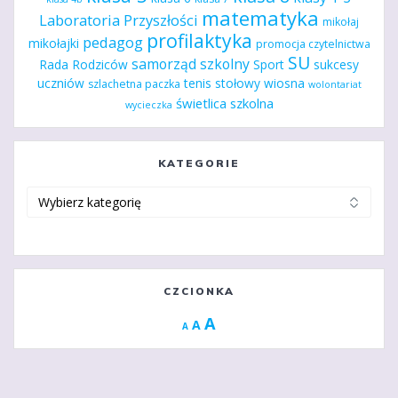
matematyka
Laboratoria Przyszłości
mikołaj
profilaktyka
pedagog
mikołajki
promocja czytelnictwa
SU
samorząd szkolny
Rada Rodziców
Sport
sukcesy
uczniów
tenis stołowy
wiosna
szlachetna paczka
wolontariat
świetlica szkolna
wycieczka
KATEGORIE
Kategorie
CZCIONKA
Increase
A
Reset
A
Decrease
A
font
font
font
size.
size.
size.