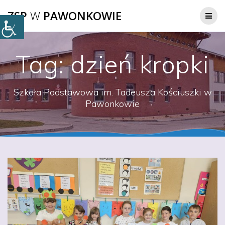
Przejdź
ZSP
W
PAWONKOWIE
do
treści
Tag:
dzień kropki
Szkoła Podstawowa im. Tadeusza Kościuszki w
Pawonkowie