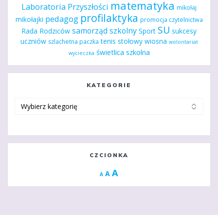
matematyka
Laboratoria Przyszłości
mikołaj
profilaktyka
pedagog
mikołajki
promocja czytelnictwa
SU
samorząd szkolny
Rada Rodziców
Sport
sukcesy
uczniów
tenis stołowy
wiosna
szlachetna paczka
wolontariat
świetlica szkolna
wycieczka
KATEGORIE
Kategorie
CZCIONKA
Increase
A
Reset
A
Decrease
A
font
font
font
size.
size.
size.