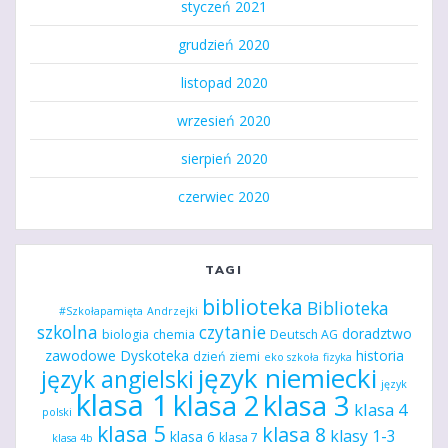
styczeń 2021
grudzień 2020
listopad 2020
wrzesień 2020
sierpień 2020
czerwiec 2020
TAGI
biblioteka
Biblioteka
#Szkołapamięta
Andrzejki
szkolna
czytanie
doradztwo
biologia
chemia
Deutsch AG
zawodowe
Dyskoteka
historia
dzień ziemi
eko szkoła
fizyka
język niemiecki
język angielski
język
klasa 1
klasa 2
klasa 3
klasa 4
polski
klasa 5
klasa 8
klasy 1-3
klasa 6
klasa 7
klasa 4b