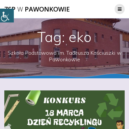
Przejdź
ZSP
W
PAWONKOWIE
do
treści
Tag:
eko
Szkoła Podstawowa im. Tadeusza Kościuszki w
Pawonkowie