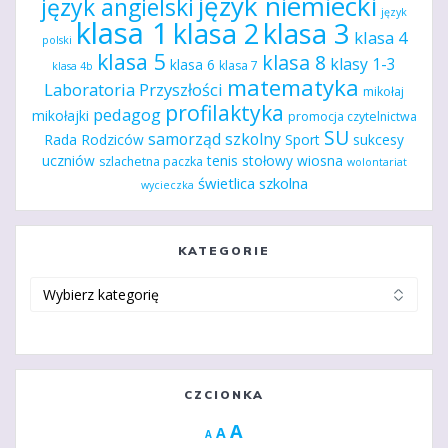
język niemiecki
język angielski
język
klasa 1
klasa 2
klasa 3
klasa 4
polski
klasa 5
klasa 8
klasy 1-3
klasa 6
klasa 7
klasa 4b
matematyka
Laboratoria Przyszłości
mikołaj
profilaktyka
pedagog
mikołajki
promocja czytelnictwa
SU
samorząd szkolny
Rada Rodziców
Sport
sukcesy
uczniów
tenis stołowy
wiosna
szlachetna paczka
wolontariat
świetlica szkolna
wycieczka
KATEGORIE
Kategorie
CZCIONKA
Increase
A
Reset
A
Decrease
A