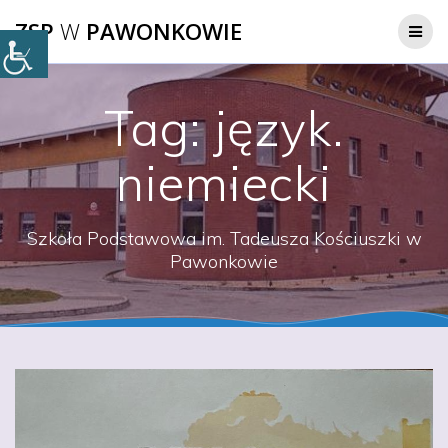
Przejdź
ZSP
W
PAWONKOWIE
do
treści
Tag:
język.
niemiecki
Szkoła Podstawowa im. Tadeusza Kościuszki w
Pawonkowie