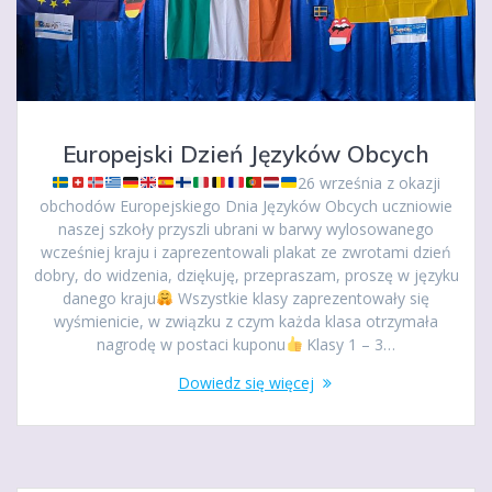
Europejski Dzień Języków Obcych
26 września z okazji
obchodów Europejskiego Dnia Języków Obcych uczniowie
naszej szkoły przyszli ubrani w barwy wylosowanego
wcześniej kraju i zaprezentowali plakat ze zwrotami dzień
dobry, do widzenia, dziękuję, przepraszam, proszę w języku
danego kraju
Wszystkie klasy zaprezentowały się
wyśmienicie, w związku z czym każda klasa otrzymała
nagrodę w postaci kuponu
Klasy 1 – 3…
Dowiedz się więcej