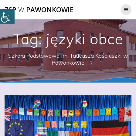
Przejdź
ZSP
W
PAWONKOWIE
do
treści
Tag:
języki obce
Szkoła Podstawowa im. Tadeusza Kościuszki w
Pawonkowie