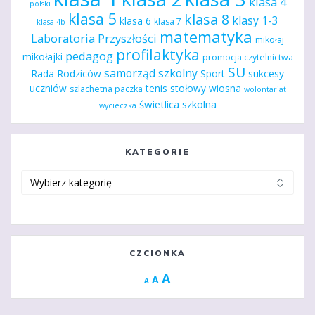
klasa 4
polski
klasa 5
klasa 8
klasy 1-3
klasa 6
klasa 7
klasa 4b
matematyka
Laboratoria Przyszłości
mikołaj
profilaktyka
pedagog
mikołajki
promocja czytelnictwa
SU
samorząd szkolny
Rada Rodziców
Sport
sukcesy
uczniów
tenis stołowy
wiosna
szlachetna paczka
wolontariat
świetlica szkolna
wycieczka
KATEGORIE
Kategorie
CZCIONKA
Increase
A
Reset
A
Decrease
A
font
font
font
size.
size.
size.