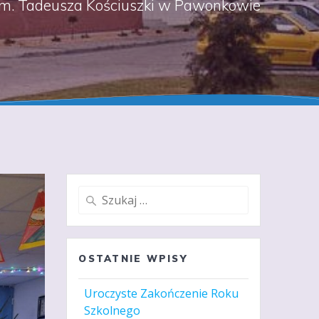
m. Tadeusza Kościuszki w Pawonkowie
Szukaj:
OSTATNIE WPISY
Uroczyste Zakończenie Roku
Szkolnego