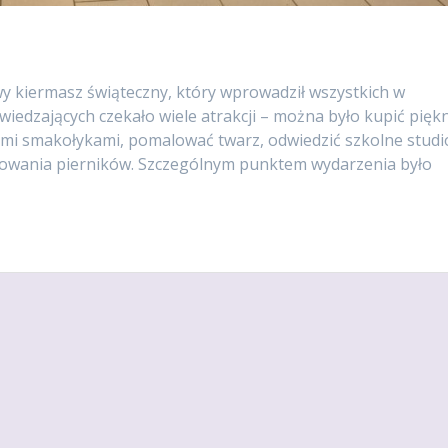
wy kiermasz świąteczny, który wprowadził wszystkich w
iedzających czekało wiele atrakcji – można było kupić pięk
nymi smakołykami, pomalować twarz, odwiedzić szkolne studi
alowania pierników. Szczególnym punktem wydarzenia było