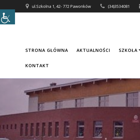
Przejdź
ul.Szkolna 1, 42- 772 Pawonków
(34)3534081
do
treści
STRONA GŁÓWNA
AKTUALNOŚCI
SZKOŁA
KONTAKT