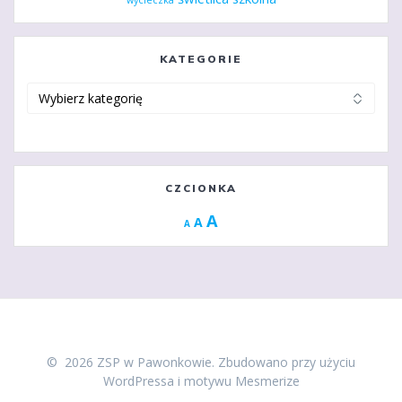
KATEGORIE
Kategorie
CZCIONKA
Increase
A
Reset
A
Decrease
A
font
font
font
size.
size.
size.
© 2026 ZSP w Pawonkowie. Zbudowano przy użyciu
WordPressa i
motywu Mesmerize