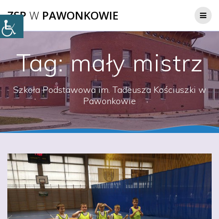
Przejdź
ZSP
W
PAWONKOWIE
do
treści
Tag:
mały mistrz
Szkoła Podstawowa im. Tadeusza Kościuszki w
Pawonkowie