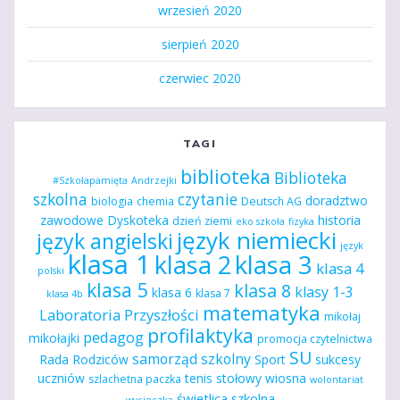
wrzesień 2020
sierpień 2020
czerwiec 2020
TAGI
biblioteka
Biblioteka
#Szkołapamięta
Andrzejki
szkolna
czytanie
doradztwo
biologia
chemia
Deutsch AG
zawodowe
Dyskoteka
historia
dzień ziemi
eko szkoła
fizyka
język niemiecki
język angielski
język
klasa 1
klasa 2
klasa 3
klasa 4
polski
klasa 5
klasa 8
klasy 1-3
klasa 6
klasa 7
klasa 4b
matematyka
Laboratoria Przyszłości
mikołaj
profilaktyka
pedagog
mikołajki
promocja czytelnictwa
SU
samorząd szkolny
Rada Rodziców
Sport
sukcesy
uczniów
tenis stołowy
wiosna
szlachetna paczka
wolontariat
świetlica szkolna
wycieczka