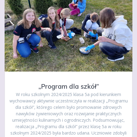
„Program dla szkół”
W roku szkolnym 2024/2025 klasa 5a pod kierunkiem
wychowawcy aktywnie uczestniczyła w realizacji „Programu
dla szkół”, którego celem było promowanie zdrowych
nawyków żywieniowych oraz rozwijanie praktycznych
umiejętności kulinarnych i ogrodniczych. Podsumowując,
realizacja „Programu dla szkół” przez klasę 5a w roku
szkolnym 2024/2025 była bardzo udana. Uczniowie zdobyli