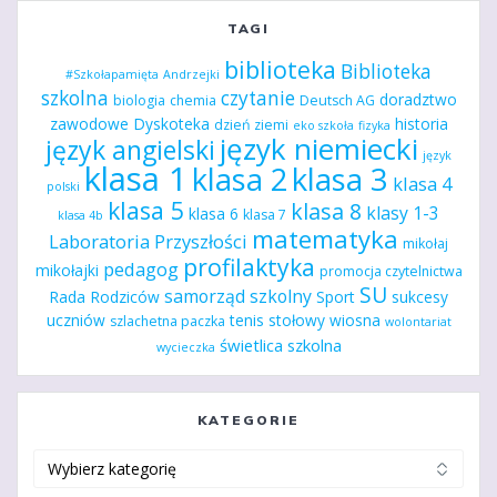
TAGI
biblioteka
Biblioteka
#Szkołapamięta
Andrzejki
szkolna
czytanie
doradztwo
biologia
chemia
Deutsch AG
zawodowe
Dyskoteka
historia
dzień ziemi
eko szkoła
fizyka
język niemiecki
język angielski
język
klasa 1
klasa 2
klasa 3
klasa 4
polski
klasa 5
klasa 8
klasy 1-3
klasa 6
klasa 7
klasa 4b
matematyka
Laboratoria Przyszłości
mikołaj
profilaktyka
pedagog
mikołajki
promocja czytelnictwa
SU
samorząd szkolny
Rada Rodziców
Sport
sukcesy
uczniów
tenis stołowy
wiosna
szlachetna paczka
wolontariat
świetlica szkolna
wycieczka
KATEGORIE
Kategorie