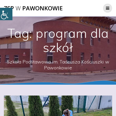
Przejdź
ZSP
W
PAWONKOWIE
do
treści
Tag:
program dla
szkół
Szkoła Podstawowa im. Tadeusza Kościuszki w
Pawonkowie