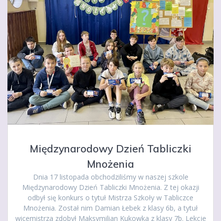
Międzynarodowy Dzień Tabliczki
Mnożenia
Dnia 17 listopada obchodziliśmy w naszej szkole
Międzynarodowy Dzień Tabliczki Mnożenia. Z tej okazji
odbył się konkurs o tytuł Mistrza Szkoły w Tabliczce
Mnożenia. Został nim Damian Łebek z klasy 6b, a tytuł
wicemistrza zdobył Maksymilian Kukowka z klasy 7b. Lekcje