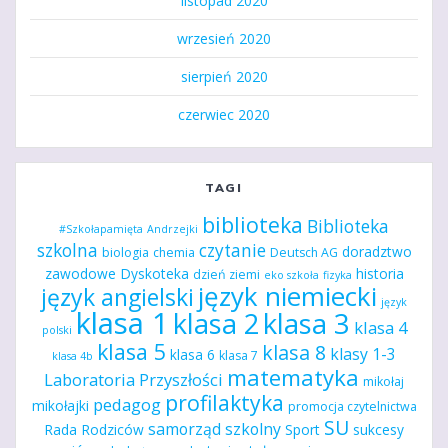
listopad 2020
wrzesień 2020
sierpień 2020
czerwiec 2020
TAGI
biblioteka
Biblioteka
#Szkołapamięta
Andrzejki
szkolna
czytanie
doradztwo
biologia
chemia
Deutsch AG
zawodowe
Dyskoteka
historia
dzień ziemi
eko szkoła
fizyka
język niemiecki
język angielski
język
klasa 1
klasa 2
klasa 3
klasa 4
polski
klasa 5
klasa 8
klasy 1-3
klasa 6
klasa 7
klasa 4b
matematyka
Laboratoria Przyszłości
mikołaj
profilaktyka
pedagog
mikołajki
promocja czytelnictwa
SU
samorząd szkolny
Rada Rodziców
Sport
sukcesy