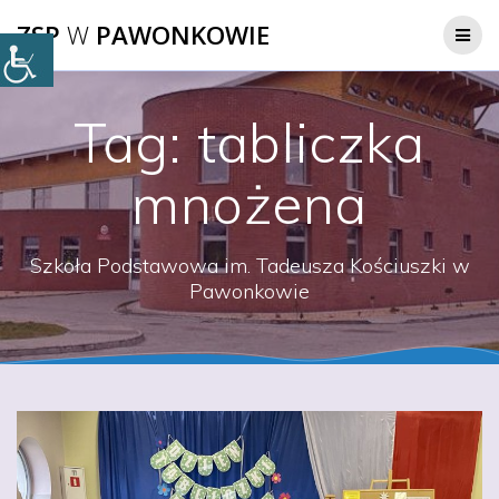
Przejdź
ZSP
W
PAWONKOWIE
do
treści
Tag:
tabliczka
mnożena
Szkoła Podstawowa im. Tadeusza Kościuszki w
Pawonkowie