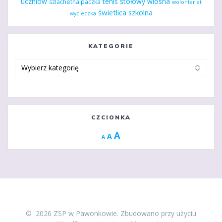
uczniów
tenis stołowy
wiosna
szlachetna paczka
wolontariat
świetlica szkolna
wycieczka
KATEGORIE
Kategorie
CZCIONKA
Increase
A
Reset
A
Decrease
A
font
font
font
size.
size.
size.
© 2026 ZSP w Pawonkowie. Zbudowano przy użyciu