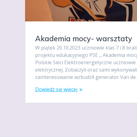
Akademia mocy- warsztaty
W piątek 20.10.2023 uczniowie klas 7 i 8 b
projektu edukacyjnego PSE ,, Akademia moc
Polskie Sieci Elektroenergetyczne uczniowie
elektrycznej. Zobaczyli oraz sami wykonywa
zainteresowanie wzbudził generator Van de
Dowiedz się więcej