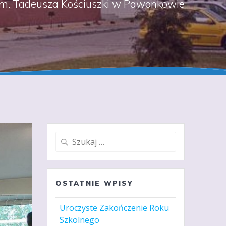
m. Tadeusza Kościuszki w Pawonkowie
Szukaj:
OSTATNIE WPISY
Uroczyste Zakończenie Roku
Szkolnego