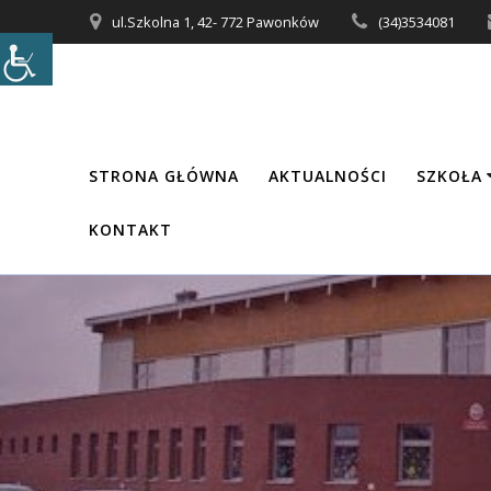
Przejdź
ul.Szkolna 1, 42- 772 Pawonków
(34)3534081
do
treści
STRONA GŁÓWNA
AKTUALNOŚCI
SZKOŁA
KONTAKT