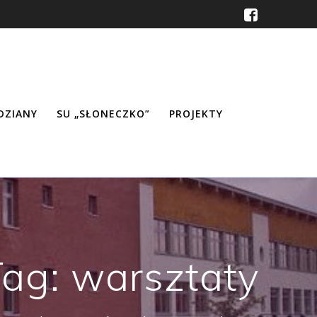
ŹDZIANY
SU „SŁONECZKO”
PROJEKTY
Tag:
warsztaty