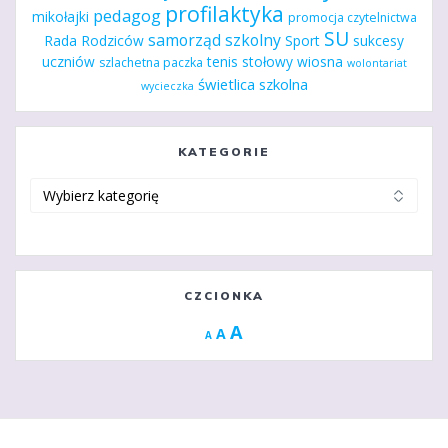
profilaktyka
pedagog
mikołajki
promocja czytelnictwa
SU
samorząd szkolny
Rada Rodziców
Sport
sukcesy
uczniów
tenis stołowy
wiosna
szlachetna paczka
wolontariat
świetlica szkolna
wycieczka
KATEGORIE
Kategorie
CZCIONKA
Increase
A
Reset
A
Decrease
A
font
font
font
size.
size.
size.