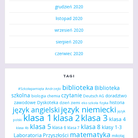
grudzień 2020
listopad 2020
wrzesień 2020
sierpień 2020
czerwiec 2020
TAGI
biblioteka
Biblioteka
#Szkołapamięta
Andrzejki
szkolna
czytanie
doradztwo
biologia
chemia
Deutsch AG
zawodowe
Dyskoteka
historia
dzień ziemi
eko szkoła
fizyka
język niemiecki
język angielski
język
klasa 1
klasa 2
klasa 3
klasa 4
polski
klasa 5
klasa 8
klasy 1-3
klasa 6
klasa 7
klasa 4b
matematyka
Laboratoria Przyszłości
mikołaj