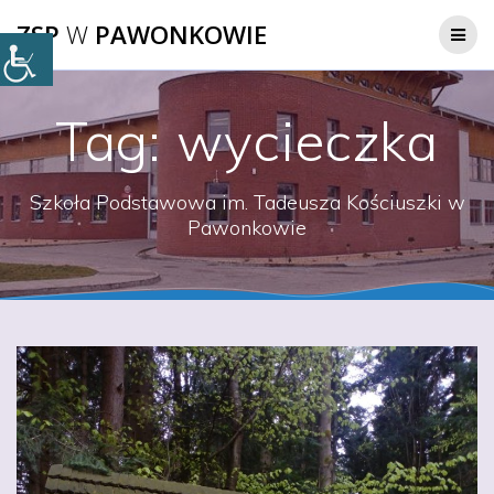
Przejdź
ZSP
W
PAWONKOWIE
do
treści
Tag:
wycieczka
Szkoła Podstawowa im. Tadeusza Kościuszki w
Pawonkowie