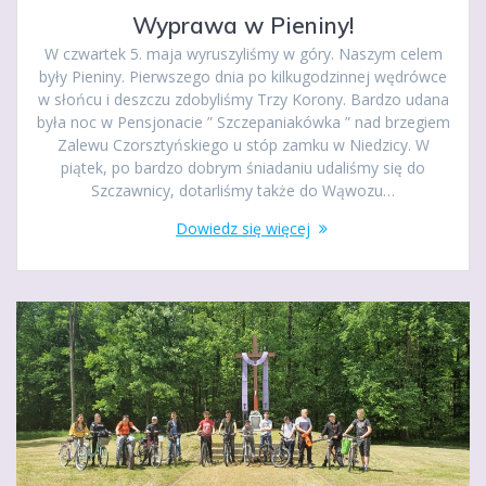
Wyprawa w Pieniny!
W czwartek 5. maja wyruszyliśmy w góry. Naszym celem
były Pieniny. Pierwszego dnia po kilkugodzinnej wędrówce
w słońcu i deszczu zdobyliśmy Trzy Korony. Bardzo udana
była noc w Pensjonacie ” Szczepaniakówka ” nad brzegiem
Zalewu Czorsztyńskiego u stóp zamku w Niedzicy. W
piątek, po bardzo dobrym śniadaniu udaliśmy się do
Szczawnicy, dotarliśmy także do Wąwozu…
Dowiedz się więcej