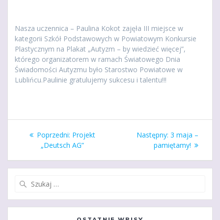
Nasza uczennica – Paulina Kokot zajęła III miejsce w
kategorii Szkół Podstawowych w Powiatowym Konkursie
Plastycznym na Plakat „Autyzm – by wiedzieć więcej”,
którego organizatorem w ramach Światowego Dnia
Świadomości Autyzmu było Starostwo Powiatowe w
Lublińcu.Paulinie gratulujemy sukcesu i talentu!!!
Nawigacja
Poprzedni
Następny
Poprzedni:
Projekt
Następny:
3 maja –
wpisu
wpis:
wpis:
„Deutsch AG”
pamiętamy!
Szukaj:
OSTATNIE WPISY