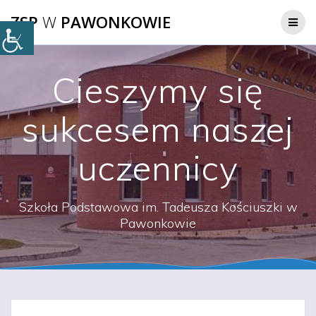
Przejdź
ZSP
W
PAWONKOWIE
do
treści
Cieszymy się
sukcesem naszej
uczennicy
Szkoła Podstawowa im. Tadeusza Kościuszki w
Pawonkowie