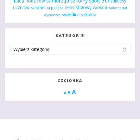
SU
samorząd szkolny
Rada Rodziców
Sport
sukcesy
uczniów
tenis stołowy
wiosna
szlachetna paczka
wolontariat
świetlica szkolna
wycieczka
KATEGORIE
Kategorie
CZCIONKA
Increase
A
Reset
A
Decrease
A
font
font
font
size.
size.
size.