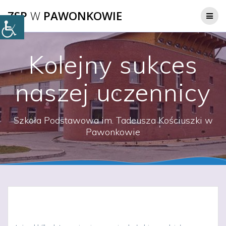
Przejdź
ZSP
W
PAWONKOWIE
do
treści
Kolejny sukces
naszej uczennicy
Szkoła Podstawowa im. Tadeusza Kościuszki w
Pawonkowie