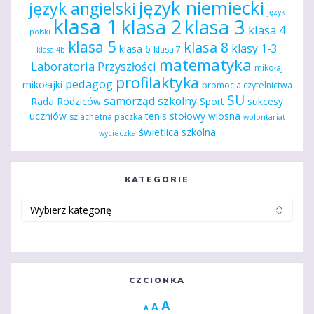
język niemiecki
język angielski
język
klasa 1
klasa 2
klasa 3
klasa 4
polski
klasa 5
klasa 8
klasy 1-3
klasa 6
klasa 7
klasa 4b
matematyka
Laboratoria Przyszłości
mikołaj
profilaktyka
pedagog
mikołajki
promocja czytelnictwa
SU
samorząd szkolny
Rada Rodziców
Sport
sukcesy
uczniów
tenis stołowy
wiosna
szlachetna paczka
wolontariat
świetlica szkolna
wycieczka
KATEGORIE
Kategorie
CZCIONKA
Increase
A
Reset
A
Decrease
A