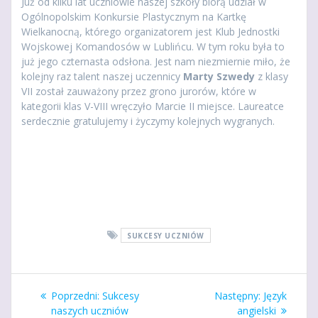
Już od kilku lat uczniowie naszej szkoły biorą udział w
Ogólnopolskim Konkursie Plastycznym na Kartkę
Wielkanocną, którego organizatorem jest Klub Jednostki
Wojskowej Komandosów w Lublińcu. W tym roku była to
już jego czternasta odsłona. Jest nam niezmiernie miło, że
kolejny raz talent naszej uczennicy
Marty Szwedy
z klasy
VII został zauważony przez grono jurorów, które w
kategorii klas V-VIII wręczyło Marcie II miejsce. Laureatce
serdecznie gratulujemy i życzymy kolejnych wygranych.
SUKCESY UCZNIÓW
Nawigacja
Poprzedni
Następny
Poprzedni:
Sukcesy
Następny:
Język
wpisu
wpis:
wpis:
naszych uczniów
angielski