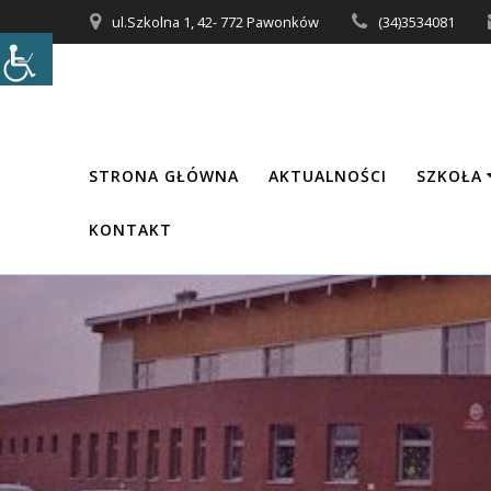
Przejdź
ul.Szkolna 1, 42- 772 Pawonków
(34)3534081
do
treści
STRONA GŁÓWNA
AKTUALNOŚCI
SZKOŁA
KONTAKT