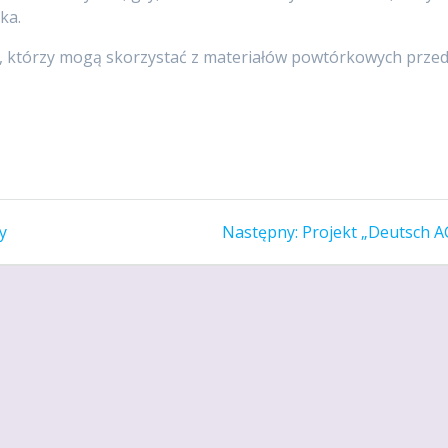
ka.
, którzy mogą skorzystać z materiałów powtórkowych prze
Następny
y
Następny:
Projekt „Deutsch A
wpis: