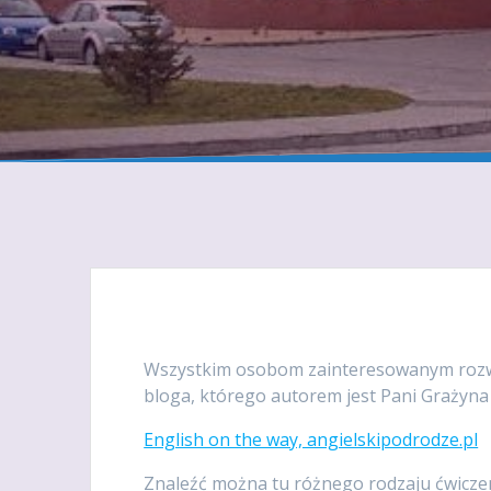
Wszystkim osobom zainteresowanym rozwi
bloga, którego autorem jest Pani Grażyn
English on the way, angielskipodrodze.pl
Znaleźć można tu różnego rodzaju ćwiczeni