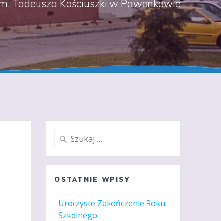
m. Tadeusza Kościuszki w Pawonkowie
Szukaj:
OSTATNIE WPISY
Uroczyste Zakończenie Roku
Szkolnego