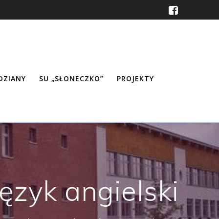
ŹDZIANY
SU „SŁONECZKO”
PROJEKTY
Język angielski