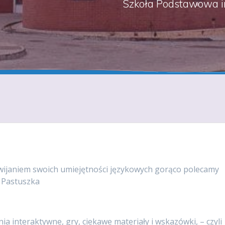
Szkoła Podstawowa i
janiem swoich umiejętności językowych gorąco polecamy
a Pastuszka
a interaktywne, gry, ciekawe materiały i wskazówki, – czyli