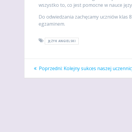
wszystko to, co jest pomocne w nauce języ
Do odwiedzania zachęcamy uczniów klas 8
egzaminem.
JĘZYK ANGIELSKI
Nawigacja
Poprzedni
Poprzedni:
Kolejny sukces naszej uczennic
wpis:
wpisu