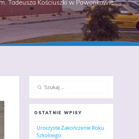
m. Tadeusza Kościuszki w Pawonkowie
Szukaj:
OSTATNIE WPISY
Uroczyste Zakończenie Roku
Szkolnego