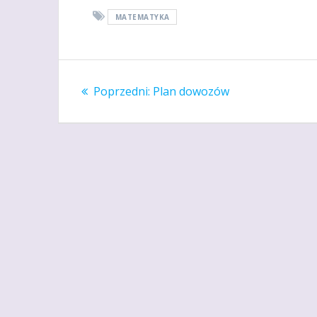
MATEMATYKA
Nawigacja
Poprzedni
Poprzedni:
Plan dowozów
wpisu
wpis: