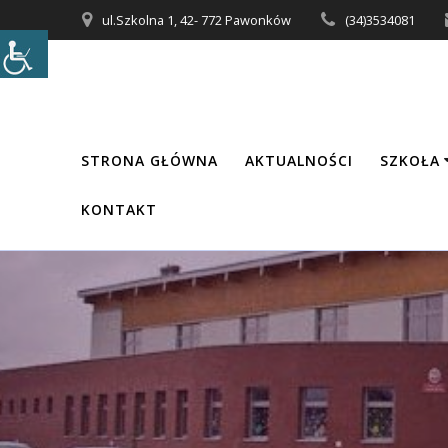
Przejdź
ul.Szkolna 1, 42- 772 Pawonków
(34)3534081
do
treści
STRONA GŁÓWNA
AKTUALNOŚCI
SZKOŁA
KONTAKT