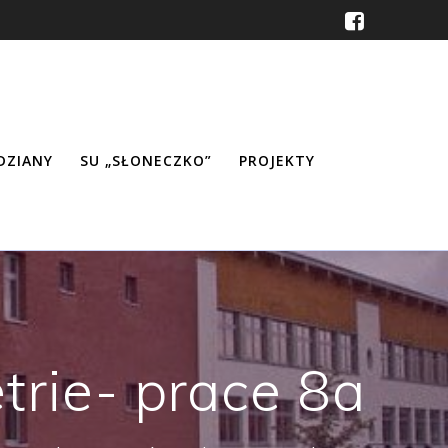
ŹDZIANY
SU „SŁONECZKO”
PROJEKTY
trie- prace 8a