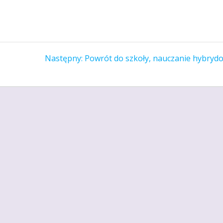
Następny
Następny:
Powrót do szkoły, nauczanie hybryd
wpis: