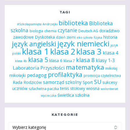
TAGI
biblioteka
Biblioteka
#Szkołapamięta
Andrzejki
szkolna
czytanie
doradztwo
biologia
chemia
Deutsch AG
zawodowe
Dyskoteka
historia
dzień ziemi
eko szkoła
fizyka
język niemiecki
język angielski
język
klasa 1
klasa 2
klasa 3
klasa 4
polski
klasa 5
klasa 8
klasy 1-3
klasa 6
klasa 7
klasa 4b
matematyka
Laboratoria Przyszłości
mikołaj
profilaktyka
pedagog
mikołajki
promocja czytelnictwa
SU
samorząd szkolny
Rada Rodziców
Sport
sukcesy
uczniów
tenis stołowy
wiosna
szlachetna paczka
wolontariat
świetlica szkolna
wycieczka
KATEGORIE
Kategorie