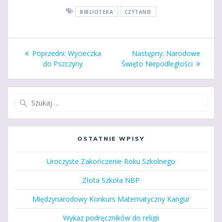
BIBLIOTEKA
CZYTANIE
Nawigacja
Poprzedni
Następny
Poprzedni:
Wycieczka
Następny:
Narodowe
wpisu
wpis:
wpis:
do Pszczyny
Święto Niepodległości
Szukaj:
OSTATNIE WPISY
Uroczyste Zakończenie Roku Szkolnego
Złota Szkoła NBP
Międzynarodowy Konkurs Matematyczny Kangur
Wykaz podręczników do religii