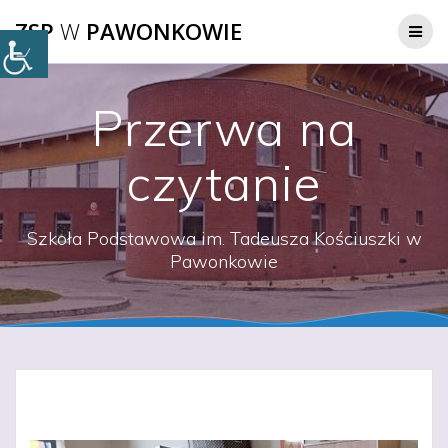
Przejdź
ZSP
W
PAWONKOWIE
do
treści
Przerwa na
czytanie
Szkoła Podstawowa im. Tadeusza Kościuszki w
Pawonkowie