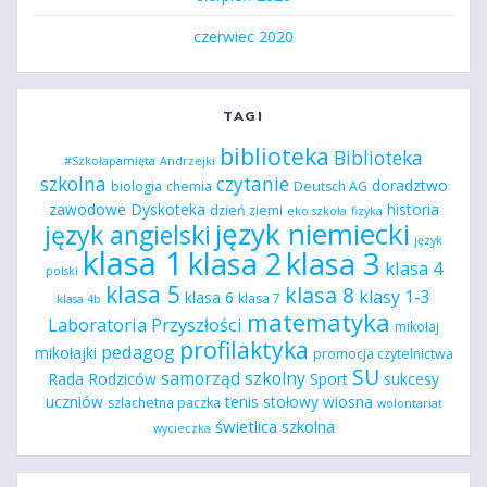
czerwiec 2020
TAGI
biblioteka
Biblioteka
#Szkołapamięta
Andrzejki
szkolna
czytanie
doradztwo
biologia
chemia
Deutsch AG
zawodowe
Dyskoteka
historia
dzień ziemi
eko szkoła
fizyka
język niemiecki
język angielski
język
klasa 1
klasa 2
klasa 3
klasa 4
polski
klasa 5
klasa 8
klasy 1-3
klasa 6
klasa 7
klasa 4b
matematyka
Laboratoria Przyszłości
mikołaj
profilaktyka
pedagog
mikołajki
promocja czytelnictwa
SU
samorząd szkolny
Rada Rodziców
Sport
sukcesy
uczniów
tenis stołowy
wiosna
szlachetna paczka
wolontariat
świetlica szkolna
wycieczka