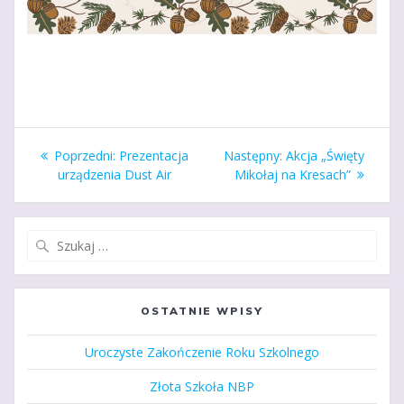
Nawigacja
Poprzedni
Następny
Poprzedni:
Prezentacja
Następny:
Akcja „Święty
wpisu
wpis:
wpis:
urządzenia Dust Air
Mikołaj na Kresach”
Szukaj:
OSTATNIE WPISY
Uroczyste Zakończenie Roku Szkolnego
Złota Szkoła NBP