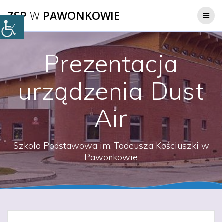
Przejdź
ZSP
W
PAWONKOWIE
do
treści
Prezentacja
urządzenia Dust
Air
Szkoła Podstawowa im. Tadeusza Kościuszki w
Pawonkowie