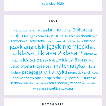
czerwiec 2020
TAGI
biblioteka
Biblioteka
#Szkołapamięta
Andrzejki
szkolna
czytanie
doradztwo
biologia
chemia
Deutsch AG
zawodowe
Dyskoteka
historia
dzień ziemi
eko szkoła
fizyka
język niemiecki
język angielski
język
klasa 1
klasa 2
klasa 3
klasa 4
polski
klasa 5
klasa 8
klasy 1-3
klasa 6
klasa 7
klasa 4b
matematyka
Laboratoria Przyszłości
mikołaj
profilaktyka
pedagog
mikołajki
promocja czytelnictwa
SU
samorząd szkolny
Rada Rodziców
Sport
sukcesy
uczniów
tenis stołowy
wiosna
szlachetna paczka
wolontariat
świetlica szkolna
wycieczka
KATEGORIE