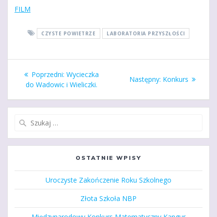
FILM
CZYSTE POWIETRZE
LABORATORIA PRZYSZŁOŚCI
Nawigacja
Poprzedni
Poprzedni:
Wycieczka
Następny
Następny:
Konkurs
wpisu
wpis:
do Wadowic i Wieliczki.
wpis:
Szukaj:
OSTATNIE WPISY
Uroczyste Zakończenie Roku Szkolnego
Złota Szkoła NBP
Międzynarodowy Konkurs Matematyczny Kangur