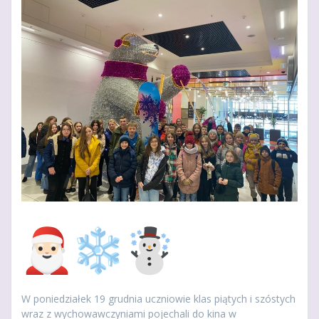
W poniedziałek 19 grudnia uczniowie klas piątych i szóstych
wraz z wychowawczyniami pojechali do kina w