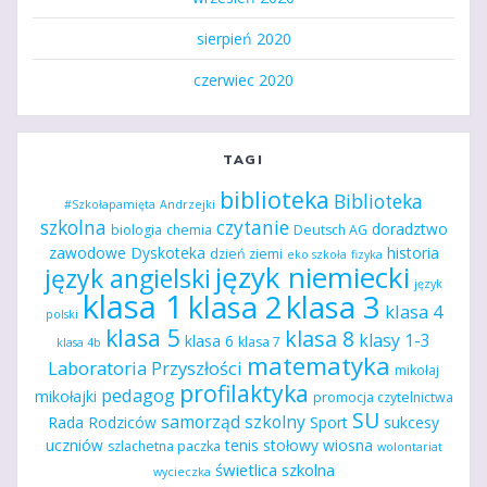
sierpień 2020
czerwiec 2020
TAGI
biblioteka
Biblioteka
#Szkołapamięta
Andrzejki
szkolna
czytanie
doradztwo
biologia
chemia
Deutsch AG
zawodowe
Dyskoteka
historia
dzień ziemi
eko szkoła
fizyka
język niemiecki
język angielski
język
klasa 1
klasa 2
klasa 3
klasa 4
polski
klasa 5
klasa 8
klasy 1-3
klasa 6
klasa 7
klasa 4b
matematyka
Laboratoria Przyszłości
mikołaj
profilaktyka
pedagog
mikołajki
promocja czytelnictwa
SU
samorząd szkolny
Rada Rodziców
Sport
sukcesy
uczniów
tenis stołowy
wiosna
szlachetna paczka
wolontariat
świetlica szkolna
wycieczka