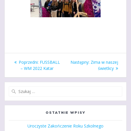
Nawigacja
Poprzedni
Następny
Poprzedni:
FUSSBALL
Następny:
Zima w naszej
wpisu
wpis:
wpis:
– WM 2022 Katar
świetlicy
Szukaj:
OSTATNIE WPISY
Uroczyste Zakończenie Roku Szkolnego