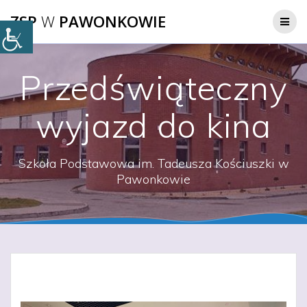
Przejdź
ZSP
W
PAWONKOWIE
do
treści
Przedświąteczny
wyjazd do kina
Szkoła Podstawowa im. Tadeusza Kościuszki w
Pawonkowie