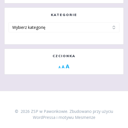
KATEGORIE
Kategorie
CZCIONKA
Increase
A
Reset
A
Decrease
A
font
font
font
size.
size.
size.
© 2026 ZSP w Pawonkowie. Zbudowano przy użyciu
WordPressa i
motywu Mesmerize