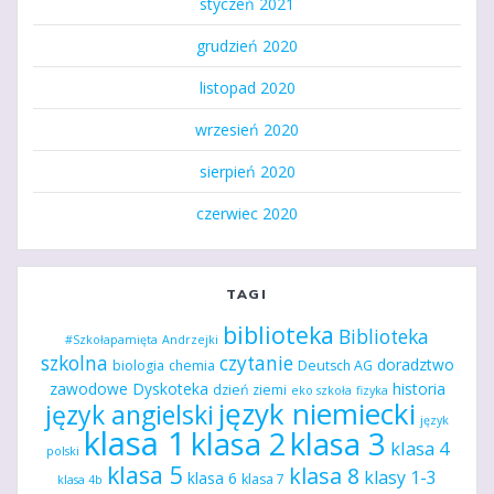
styczeń 2021
grudzień 2020
listopad 2020
wrzesień 2020
sierpień 2020
czerwiec 2020
TAGI
biblioteka
Biblioteka
#Szkołapamięta
Andrzejki
szkolna
czytanie
doradztwo
biologia
chemia
Deutsch AG
zawodowe
Dyskoteka
historia
dzień ziemi
eko szkoła
fizyka
język niemiecki
język angielski
język
klasa 1
klasa 2
klasa 3
klasa 4
polski
klasa 5
klasa 8
klasy 1-3
klasa 6
klasa 7
klasa 4b