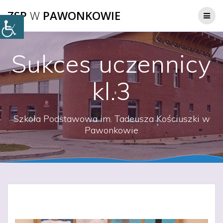
Przejdź
ZSP
W
PAWONKOWIE
do
treści
Sukces uczennicy
kl.3
Szkoła Podstawowa im. Tadeusza Kościuszki w
Pawonkowie