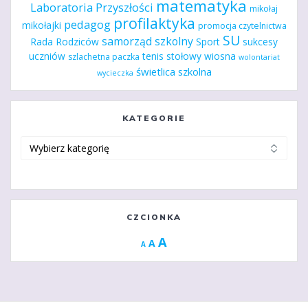
matematyka
Laboratoria Przyszłości
mikołaj
profilaktyka
pedagog
mikołajki
promocja czytelnictwa
SU
samorząd szkolny
Rada Rodziców
Sport
sukcesy
uczniów
tenis stołowy
wiosna
szlachetna paczka
wolontariat
świetlica szkolna
wycieczka
KATEGORIE
Kategorie
CZCIONKA
Increase
A
Reset
A
Decrease
A
font
font
font
size.
size.
size.