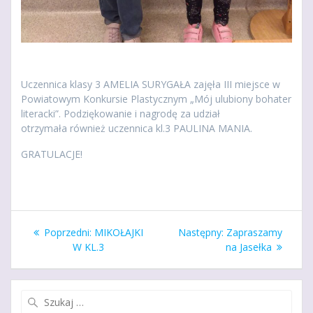
Uczennica klasy 3 AMELIA SURYGAŁA zajęła III miejsce w
Powiatowym Konkursie Plastycznym „Mój ulubiony bohater
literacki”. Podziękowanie i nagrodę za udział
otrzymała również uczennica kl.3 PAULINA MANIA.
GRATULACJE!
Nawigacja
Poprzedni
Następny
Poprzedni:
MIKOŁAJKI
Następny:
Zapraszamy
wpisu
wpis:
wpis:
W KL.3
na Jasełka
Szukaj: